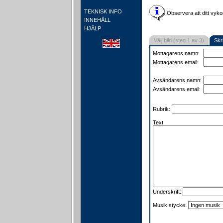
TEKNISK INFO
Observera att ditt vyko
INNEHÅLL
HJÄLP
Välj bild (steg 1 av 3)
Skr
Mottagarens namn:
Mottagarens email:
Avsändarens namn:
Avsändarens email:
Rubrik:
Text
Underskrift:
Musik stycke: