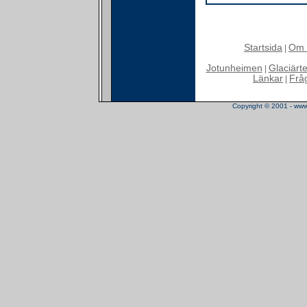
Startsida
Om 
|
Jotunheimen
Glaciärt
|
Länkar
Frå
|
Copyright © 2001 - www.t