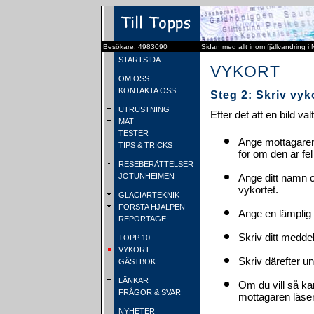
Besökare: 4983090
Sidan med allt inom fjällvandring i
STARTSIDA
VYKORT
OM OSS
KONTAKTA OSS
Steg 2: Skriv vyk
UTRUSTNING
Efter det att en bild va
MAT
TESTER
Ange mottagaren
TIPS & TRICKS
för om den är fel
RESEBERÄTTELSER
JOTUNHEIMEN
Ange ditt namn 
vykortet.
GLACIÄRTEKNIK
FÖRSTA HJÄLPEN
Ange en lämplig 
REPORTAGE
Skriv ditt medde
TOPP 10
VYKORT
Skriv därefter u
GÄSTBOK
LÄNKAR
Om du vill så ka
FRÅGOR & SVAR
mottagaren läser 
NYHETER