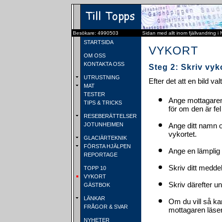
Besökare: 4990503
Sidan med allt inom fjällvandring i
STARTSIDA
VYKORT
OM OSS
KONTAKTA OSS
Steg 2: Skriv vyk
UTRUSTNING
Efter det att en bild va
MAT
TESTER
Ange mottagaren
TIPS & TRICKS
för om den är fel
RESEBERÄTTELSER
JOTUNHEIMEN
Ange ditt namn 
vykortet.
GLACIÄRTEKNIK
FÖRSTA HJÄLPEN
Ange en lämplig 
REPORTAGE
Skriv ditt medde
TOPP 10
VYKORT
Skriv därefter u
GÄSTBOK
LÄNKAR
Om du vill så ka
FRÅGOR & SVAR
mottagaren läser 
NYHETER