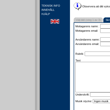
TEKNISK INFO
Observera att ditt vyko
INNEHÅLL
HJÄLP
Välj bild (steg 1 av 3)
Skr
Mottagarens namn:
Mottagarens email:
Avsändarens namn:
Avsändarens email:
Rubrik:
Text
Underskrift:
Musik stycke: