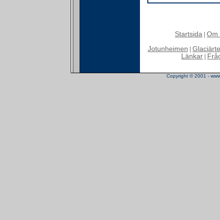
Startsida
Om 
|
Jotunheimen
Glaciärt
|
Länkar
Frå
|
Copyright © 2001 - www.t