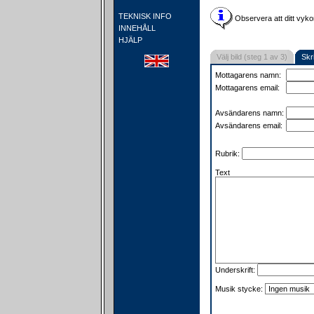
TEKNISK INFO
Observera att ditt vyko
INNEHÅLL
HJÄLP
Välj bild (steg 1 av 3)
Skr
Mottagarens namn:
Mottagarens email:
Avsändarens namn:
Avsändarens email:
Rubrik:
Text
Underskrift:
Musik stycke: