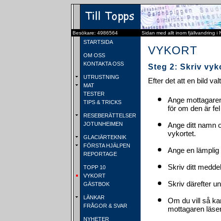
Besökare: 4986564
Sidan med allt inom fjällvandring i
STARTSIDA
VYKORT
OM OSS
KONTAKTA OSS
Steg 2: Skriv vyk
UTRUSTNING
Efter det att en bild va
MAT
TESTER
Ange mottagaren
TIPS & TRICKS
för om den är fel
RESEBERÄTTELSER
JOTUNHEIMEN
Ange ditt namn 
vykortet.
GLACIÄRTEKNIK
FÖRSTA HJÄLPEN
Ange en lämplig 
REPORTAGE
Skriv ditt medde
TOPP 10
VYKORT
Skriv därefter u
GÄSTBOK
LÄNKAR
Om du vill så ka
FRÅGOR & SVAR
mottagaren läser 
NYHETER