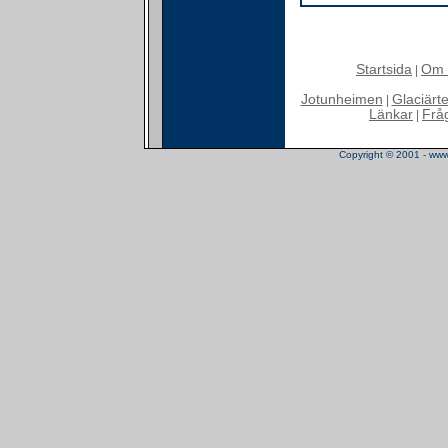
Startsida
Om 
|
Jotunheimen
Glaciärt
|
Länkar
Frå
|
Copyright © 2001 - www.t