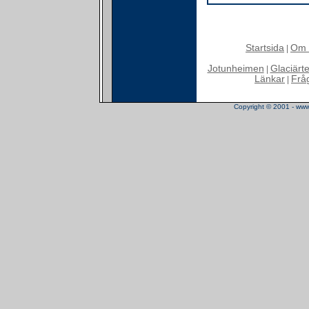
Startsida
Om 
|
Jotunheimen
Glaciärt
|
Länkar
Frå
|
Copyright © 2001 - www.t