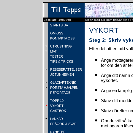
Besökare: 4980868
Sidan med allt inom fjällvandring i
STARTSIDA
VYKORT
OM OSS
KONTAKTA OSS
Steg 2: Skriv vyk
UTRUSTNING
Efter det att en bild va
MAT
TESTER
Ange mottagaren
TIPS & TRICKS
för om den är fel
RESEBERÄTTELSER
JOTUNHEIMEN
Ange ditt namn 
vykortet.
GLACIÄRTEKNIK
FÖRSTA HJÄLPEN
Ange en lämplig 
REPORTAGE
Skriv ditt medde
TOPP 10
VYKORT
Skriv därefter u
GÄSTBOK
LÄNKAR
Om du vill så ka
FRÅGOR & SVAR
mottagaren läser 
NYHETER