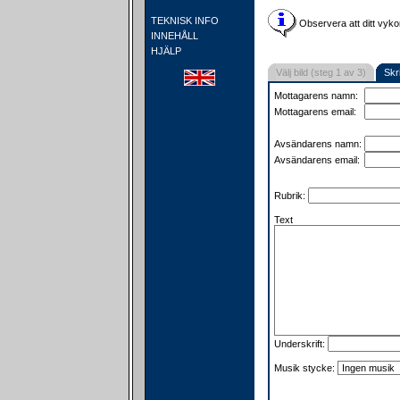
TEKNISK INFO
Observera att ditt vyko
INNEHÅLL
HJÄLP
Välj bild (steg 1 av 3)
Skr
Mottagarens namn:
Mottagarens email:
Avsändarens namn:
Avsändarens email:
Rubrik:
Text
Underskrift:
Musik stycke: