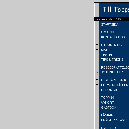
Besökare: 4981319
STARTSIDA
OM OSS
KONTAKTA OSS
UTRUSTNING
MAT
TESTER
TIPS & TRICKS
RESEBERÄTTELS
JOTUNHEIMEN
GLACIÄRTEKNIK
FÖRSTA HJÄLPEN
REPORTAGE
TOPP 10
VYKORT
GÄSTBOK
LÄNKAR
FRÅGOR & SVAR
NYHETER