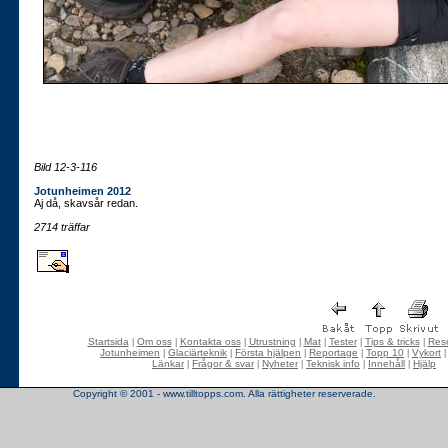
Bild 12-3-116
Jotunheimen 2012
Aj då, skavsår redan.
2714 träffar
Startsida
Om oss
Kontakta oss
Utrustning
Mat
Tester
Tips & tricks
Rese
|
|
|
|
|
|
|
Jotunheimen
Glaciärteknik
Första hjälpen
Reportage
Topp 10
Vykort
|
|
|
|
|
Länkar
Frågor & svar
Nyheter
Teknisk info
Innehåll
Hjälp
|
|
|
|
|
Copyright © 2001 - www.tilltopps.com. Alla rättigheter reserverade.