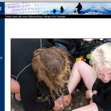
Sidan med allt inom fjällvandring i Norge och Sverige
ER