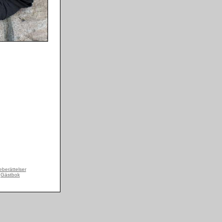
berättelser
Gästbok
|