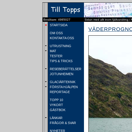
Besökare: 4985027
Sidan med allt inom fjällvandring i
STARTSIDA
VÄDERPROGNO
OM OSS
KONTAKTA OSS
UTRUSTNING
MAT
TESTER
TIPS & TRICKS
RESEBERÄTTELSER
JOTUNHEIMEN
GLACIÄRTEKNIK
FÖRSTA HJÄLPEN
REPORTAGE
TOPP 10
VYKORT
GÄSTBOK
LÄNKAR
FRÅGOR & SVAR
NYHETER