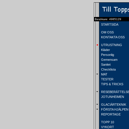
Besökare: 4985129
STARTSIDA
OM OSS
KONTAKTA OSS
UTRUSTNING
Kläder
Personlig
Gemensam
Sanitet
Checklista
MAT
TESTER
TIPS & TRICKS
RESEBERÄTTELS
JOTUNHEIMEN
GLACIÄRTEKNIK
FÖRSTA HJÄLPEN
REPORTAGE
TOPP 10
VYKORT