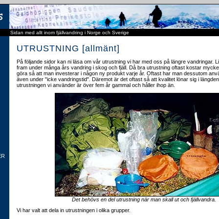
Sidan med allt inom fjällvandring i Norge och Sverige
UTRUSTNING [allmänt]
På följande sidor kan ni läsa om vår utrustning vi har med oss på längre vandringar. Li
fram under många års vandring i skog och fjäll. Då bra utrustning oftast kostar myc
göra så att man investerar i någon ny produkt varje år. Oftast har man dessutom anv
även under "icke vandringstid". Däremot är det oftast så att kvalitet lönar sig i längden
utrustningen vi använder är över fem år gammal och håller ihop än.
ER
Det behövs en del utrustning när man skall ut och fjällvandra.
Vi har valt att dela in utrustningen i olika grupper.