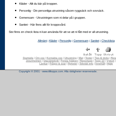
Kläder - Allt du bär på kroppen.
Personlig - Din personliga utrustning såsom ryggsäck och sovsäck.
Gemensam - Utrustningen som ni delar på i gruppen.
Sanitet - Här finns allt för kroppsvård.
Sist finns en check-lista ni kan använda för att se att ni fått med er all utrustning.
Allmänt
Kläder
Personlig
Gemensam
Sanitet
Checklista
|
|
|
|
|
Startsida
Om oss
Kontakta oss
Utrustning
Mat
Tester
Tips & tricks
Rese
|
|
|
|
|
|
|
Jotunheimen
Glaciärteknik
Första hjälpen
Reportage
Topp 10
Vykort
|
|
|
|
|
Länkar
Frågor & svar
Nyheter
Teknisk info
Innehåll
Hjälp
|
|
|
|
|
Copyright © 2001 - www.tilltopps.com. Alla rättigheter reserverade.