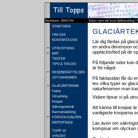
Besökare: 4985784
Sidan med allt inom fjällvandring i
STARTSIDA
GLACIÄRTEKN
OM OSS
KONTAKTA OSS
Lär dig färdas på glaci
en andra dimension och
UTRUSTNING
upptäcktsfärd på de s
MAT
TESTER
På följande sidor kan 
TIPS & TRICKS
är för något.
RESEBERÄTTELSER
JOTUNHEIMEN
På faktasidan får du e
tex vilka typer av glaci
GLACIÄRTEKNIK
naturfenomen man kan
Fakta
Utrustning
Vidare tipsar vi på ut
Knopar
Säkringsteknik
Att känna till knopar är
Kamraträddning
vanligaste knoparna se
FÖRSTA HJÄLPEN
REPORTAGE
Läs även om säkringst
kompisar om olyckan 
TOPP 10
VYKORT