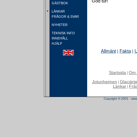
God tur!
GÄSTBOK
LÄNKAR
FRÅGOR & SVAR
NYHETER
TEKNISK INFO
INNEHÅLL
HJÄLP
Allmänt
Fakta
U
|
|
Startsida
Om 
|
Jotunheimen
Glaciärt
|
Länkar
Frå
|
Copyright © 2001 - www.t