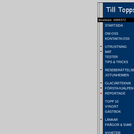
Besökare: 4986372
STARTSIDA
OM OSS
KONTAKTA OSS
UTRUSTNING
MAT
TESTER
TIPS & TRICKS
RESEBERÄTTELS
JOTUNHEIMEN
GLACIÄRTEKNIK
FÖRSTA HJÄLPEN
REPORTAGE
TOPP 10
VYKORT
GÄSTBOK
LÄNKAR
FRÅGOR & SVAR
NYHETER