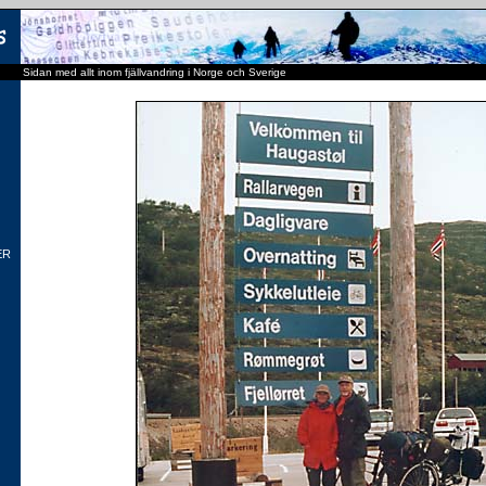
Sidan med allt inom fjällvandring i Norge och Sverige
ER