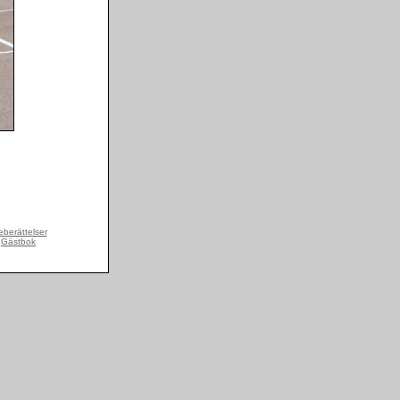
berättelser
Gästbok
|