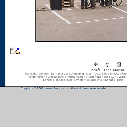
Startsida
Om oss
Kontakta oss
Utrustning
Mat
Tester
Tips & tricks
Rese
|
|
|
|
|
|
|
Jotunheimen
Glaciärteknik
Första hjälpen
Reportage
Topp 10
Vykort
|
|
|
|
|
Länkar
Frågor & svar
Nyheter
Teknisk info
Innehåll
Hjälp
|
|
|
|
|
Copyright © 2001 - www.tilltopps.com. Alla rättigheter reserverade.