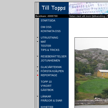
Besökare: 4988768
Sidan med allt inom fjällvandring i
STARTSIDA
OM OSS
KONTAKTA OSS
UTRUSTNING
MAT
TESTER
TIPS & TRICKS
RESEBERÄTTELSER
JOTUNHEIMEN
GLACIÄRTEKNIK
FÖRSTA HJÄLPEN
REPORTAGE
TOPP 10
VYKORT
GÄSTBOK
LÄNKAR
FRÅGOR & SVAR
NYHETER