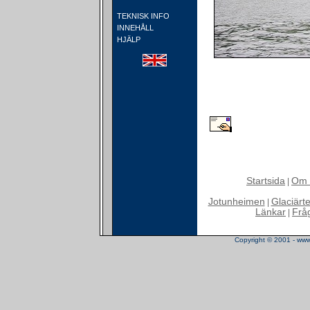
TEKNISK INFO
INNEHÅLL
HJÄLP
Startsida
Om 
|
Jotunheimen
Glaciärt
|
Länkar
Frå
|
Copyright © 2001 - www.t