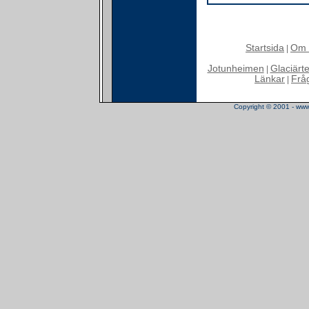
Startsida
Om 
|
Jotunheimen
Glaciärt
|
Länkar
Frå
|
Copyright © 2001 - www.t