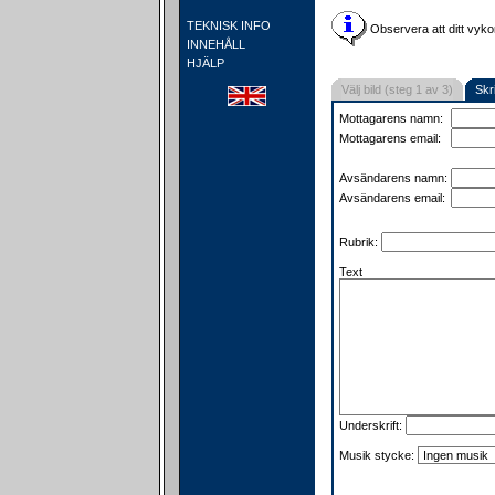
TEKNISK INFO
Observera att ditt vyko
INNEHÅLL
HJÄLP
Välj bild (steg 1 av 3)
Skr
Mottagarens namn:
Mottagarens email:
Avsändarens namn:
Avsändarens email:
Rubrik:
Text
Underskrift:
Musik stycke: