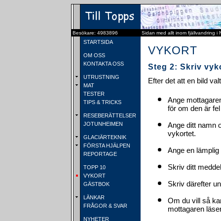
Besökare: 4983896
Sidan med allt inom fjällvandring i
STARTSIDA
VYKORT
OM OSS
KONTAKTA OSS
Steg 2: Skriv vyk
UTRUSTNING
Efter det att en bild va
MAT
TESTER
Ange mottagaren
TIPS & TRICKS
för om den är fel
RESEBERÄTTELSER
JOTUNHEIMEN
Ange ditt namn 
vykortet.
GLACIÄRTEKNIK
FÖRSTA HJÄLPEN
Ange en lämplig 
REPORTAGE
Skriv ditt medde
TOPP 10
VYKORT
Skriv därefter u
GÄSTBOK
LÄNKAR
Om du vill så ka
FRÅGOR & SVAR
mottagaren läser 
NYHETER