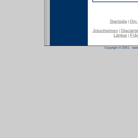
Startsida
Om 
|
Jotunheimen
Glaciärt
|
Länkar
Frå
|
Copyright © 2001 - www.t