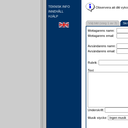
TEKNISK INFO
Observera att ditt vyko
INNEHÅLL
HJÄLP
Välj bild (steg 1 av 3)
Skr
Mottagarens namn:
Mottagarens email:
Avsändarens namn:
Avsändarens email:
Rubrik:
Text
Underskrift:
Musik stycke: