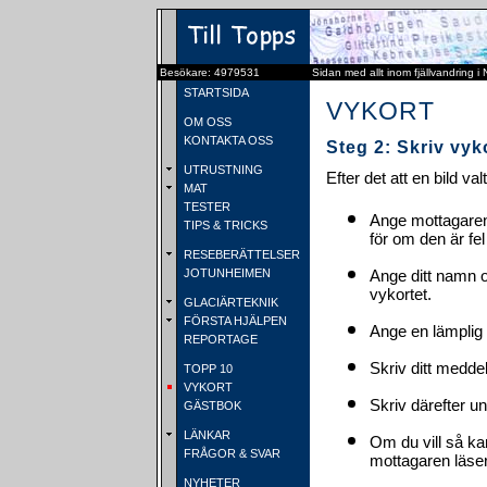
Besökare: 4979531
Sidan med allt inom fjällvandring i
STARTSIDA
VYKORT
OM OSS
KONTAKTA OSS
Steg 2: Skriv vyk
UTRUSTNING
Efter det att en bild va
MAT
TESTER
Ange mottagaren
TIPS & TRICKS
för om den är fel
RESEBERÄTTELSER
JOTUNHEIMEN
Ange ditt namn 
vykortet.
GLACIÄRTEKNIK
FÖRSTA HJÄLPEN
Ange en lämplig 
REPORTAGE
Skriv ditt medde
TOPP 10
VYKORT
Skriv därefter u
GÄSTBOK
LÄNKAR
Om du vill så ka
FRÅGOR & SVAR
mottagaren läser 
NYHETER