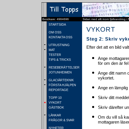
Besökare: 4984696
Sidan med allt inom fjällvandring i
STARTSIDA
VYKORT
OM OSS
KONTAKTA OSS
Steg 2: Skriv vyk
UTRUSTNING
Efter det att en bild va
MAT
TESTER
Ange mottagaren
TIPS & TRICKS
för om den är fel
RESEBERÄTTELSER
JOTUNHEIMEN
Ange ditt namn 
vykortet.
GLACIÄRTEKNIK
FÖRSTA HJÄLPEN
Ange en lämplig 
REPORTAGE
Skriv ditt medde
TOPP 10
VYKORT
Skriv därefter u
GÄSTBOK
LÄNKAR
Om du vill så ka
FRÅGOR & SVAR
mottagaren läser 
NYHETER