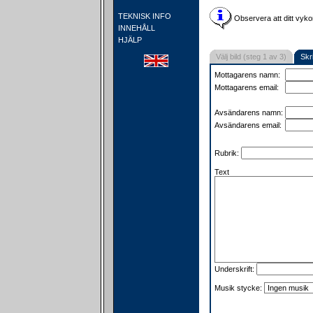
TEKNISK INFO
Observera att ditt vyko
INNEHÅLL
HJÄLP
Välj bild (steg 1 av 3)
Skr
Mottagarens namn:
Mottagarens email:
Avsändarens namn:
Avsändarens email:
Rubrik:
Text
Underskrift:
Musik stycke: