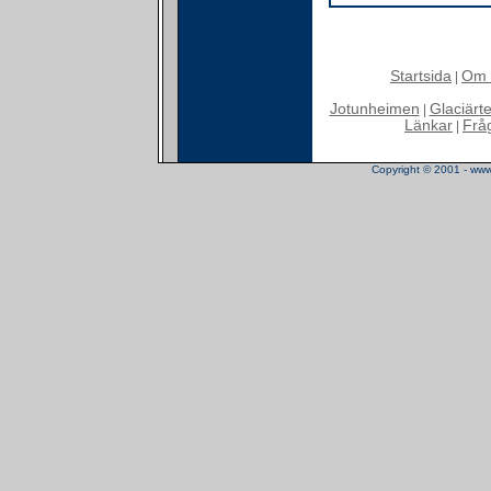
Startsida
Om 
|
Jotunheimen
Glaciärt
|
Länkar
Frå
|
Copyright © 2001 - www.t