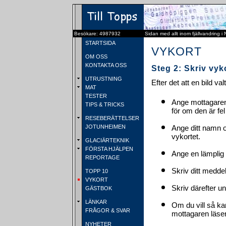
Besökare: 4987932
Sidan med allt inom fjällvandring i
STARTSIDA
VYKORT
OM OSS
KONTAKTA OSS
Steg 2: Skriv vyk
UTRUSTNING
Efter det att en bild va
MAT
TESTER
Ange mottagaren
TIPS & TRICKS
för om den är fel
RESEBERÄTTELSER
JOTUNHEIMEN
Ange ditt namn 
vykortet.
GLACIÄRTEKNIK
FÖRSTA HJÄLPEN
Ange en lämplig 
REPORTAGE
Skriv ditt medde
TOPP 10
VYKORT
Skriv därefter u
GÄSTBOK
LÄNKAR
Om du vill så ka
FRÅGOR & SVAR
mottagaren läser 
NYHETER