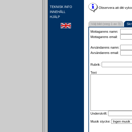
TEKNISK INFO
Observera att ditt vyko
INNEHÅLL
HJÄLP
Välj bild (steg 1 av 3)
Skr
Mottagarens namn:
Mottagarens email:
Avsändarens namn:
Avsändarens email:
Rubrik:
Text
Underskrift:
Musik stycke: