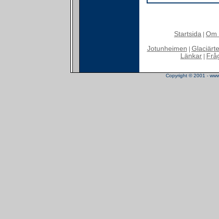
Startsida
Om 
|
Jotunheimen
Glaciärt
|
Länkar
Frå
|
Copyright © 2001 - www.t