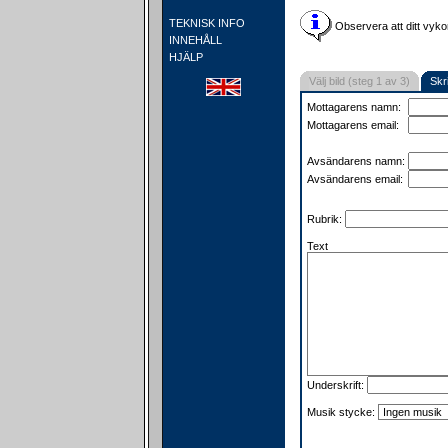
TEKNISK INFO
Observera att ditt vyko
INNEHÅLL
HJÄLP
Välj bild (steg 1 av 3)
Skr
Mottagarens namn:
Mottagarens email:
Avsändarens namn:
Avsändarens email:
Rubrik:
Text
Underskrift:
Musik stycke: