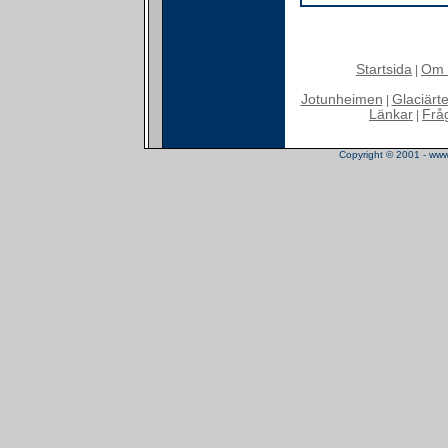
Startsida
Om 
|
Jotunheimen
Glaciärt
|
Länkar
Frå
|
Copyright © 2001 - www.t