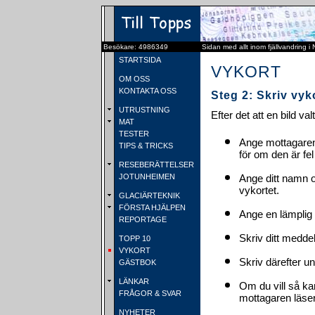
Besökare: 4986349
Sidan med allt inom fjällvandring i
STARTSIDA
VYKORT
OM OSS
KONTAKTA OSS
Steg 2: Skriv vyk
UTRUSTNING
Efter det att en bild va
MAT
TESTER
Ange mottagaren
TIPS & TRICKS
för om den är fel
RESEBERÄTTELSER
JOTUNHEIMEN
Ange ditt namn 
vykortet.
GLACIÄRTEKNIK
FÖRSTA HJÄLPEN
Ange en lämplig 
REPORTAGE
Skriv ditt medde
TOPP 10
VYKORT
Skriv därefter u
GÄSTBOK
LÄNKAR
Om du vill så ka
FRÅGOR & SVAR
mottagaren läser 
NYHETER