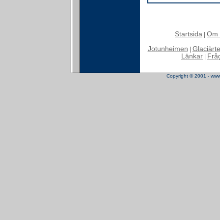
Startsida
Om 
|
Jotunheimen
Glaciärt
|
Länkar
Frå
|
Copyright © 2001 - www.t