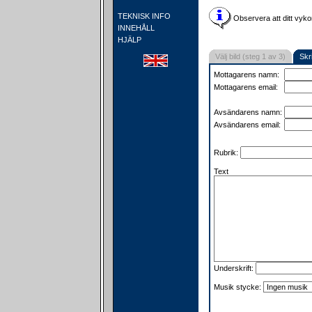
TEKNISK INFO
Observera att ditt vyko
INNEHÅLL
HJÄLP
Välj bild (steg 1 av 3)
Skr
Mottagarens namn:
Mottagarens email:
Avsändarens namn:
Avsändarens email:
Rubrik:
Text
Underskrift:
Musik stycke: