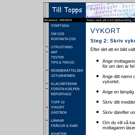
Besökare: 4983604
Sidan med allt inom fjällvandring i
STARTSIDA
VYKORT
OM OSS
KONTAKTA OSS
Steg 2: Skriv vyk
UTRUSTNING
Efter det att en bild va
MAT
TESTER
Ange mottagaren
TIPS & TRICKS
för om den är fel
RESEBERÄTTELSER
JOTUNHEIMEN
Ange ditt namn 
vykortet.
GLACIÄRTEKNIK
FÖRSTA HJÄLPEN
Ange en lämplig 
REPORTAGE
Skriv ditt medde
TOPP 10
VYKORT
Skriv därefter u
GÄSTBOK
LÄNKAR
Om du vill så ka
FRÅGOR & SVAR
mottagaren läser 
NYHETER