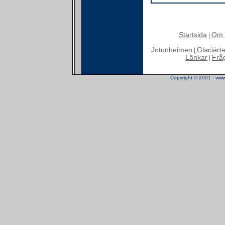
Startsida
Om 
|
Jotunheimen
Glaciärt
|
Länkar
Frå
|
Copyright © 2001 - www.t