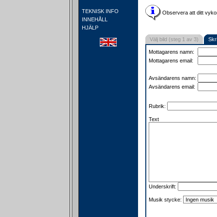
TEKNISK INFO
Observera att ditt vyko
INNEHÅLL
HJÄLP
Välj bild (steg 1 av 3)
Skr
Mottagarens namn:
Mottagarens email:
Avsändarens namn:
Avsändarens email:
Rubrik:
Text
Underskrift:
Musik stycke: