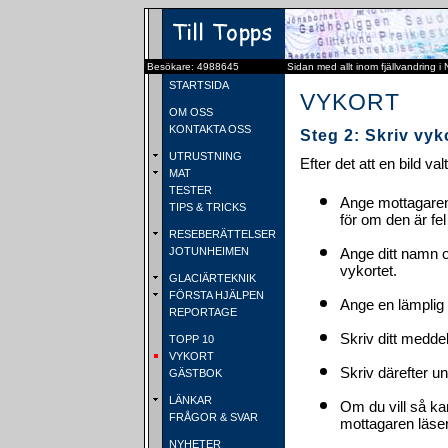
Besökare: 4988645
Sidan med allt inom fjällvandring i
STARTSIDA
VYKORT
OM OSS
KONTAKTA OSS
Steg 2: Skriv vyk
UTRUSTNING
Efter det att en bild va
MAT
TESTER
Ange mottagaren
TIPS & TRICKS
för om den är fel
RESEBERÄTTELSER
JOTUNHEIMEN
Ange ditt namn 
vykortet.
GLACIÄRTEKNIK
FÖRSTA HJÄLPEN
Ange en lämplig 
REPORTAGE
Skriv ditt medde
TOPP 10
VYKORT
Skriv därefter u
GÄSTBOK
LÄNKAR
Om du vill så ka
FRÅGOR & SVAR
mottagaren läser 
NYHETER