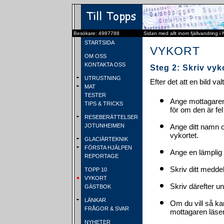
Besökare: 4987788
Sidan med allt inom fjällvandring i
STARTSIDA
VYKORT
OM OSS
KONTAKTA OSS
Steg 2: Skriv vyk
UTRUSTNING
Efter det att en bild va
MAT
TESTER
Ange mottagaren
TIPS & TRICKS
för om den är fel
RESEBERÄTTELSER
JOTUNHEIMEN
Ange ditt namn 
vykortet.
GLACIÄRTEKNIK
FÖRSTA HJÄLPEN
Ange en lämplig 
REPORTAGE
Skriv ditt medde
TOPP 10
VYKORT
Skriv därefter u
GÄSTBOK
LÄNKAR
Om du vill så ka
FRÅGOR & SVAR
mottagaren läser 
NYHETER