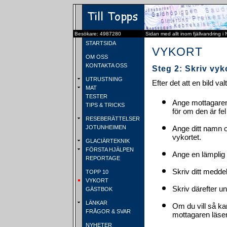
Besökare: 4987280
Sidan med allt inom fjällvandring i
STARTSIDA
VYKORT
OM OSS
KONTAKTA OSS
Steg 2: Skriv vyk
UTRUSTNING
Efter det att en bild va
MAT
TESTER
Ange mottagaren
TIPS & TRICKS
för om den är fel
RESEBERÄTTELSER
JOTUNHEIMEN
Ange ditt namn 
vykortet.
GLACIÄRTEKNIK
FÖRSTA HJÄLPEN
Ange en lämplig 
REPORTAGE
Skriv ditt medde
TOPP 10
VYKORT
Skriv därefter u
GÄSTBOK
LÄNKAR
Om du vill så ka
FRÅGOR & SVAR
mottagaren läser 
NYHETER