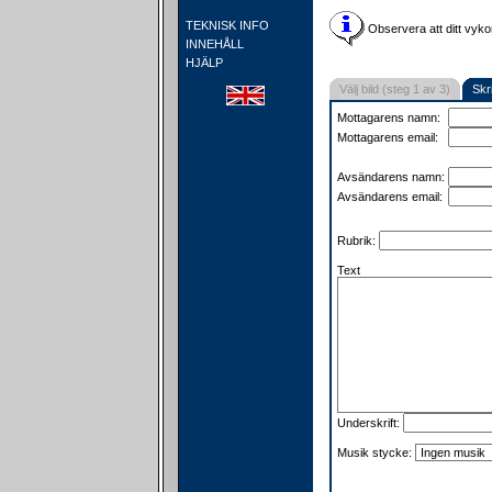
TEKNISK INFO
Observera att ditt vyko
INNEHÅLL
HJÄLP
Välj bild (steg 1 av 3)
Skr
Mottagarens namn:
Mottagarens email:
Avsändarens namn:
Avsändarens email:
Rubrik:
Text
Underskrift:
Musik stycke: