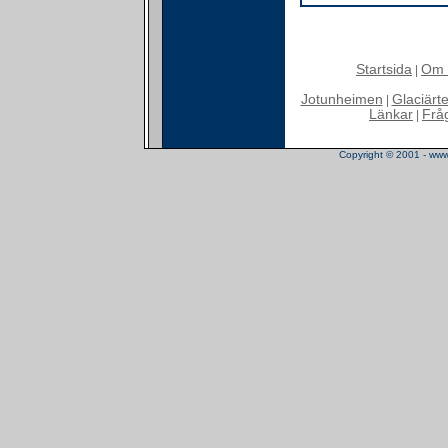
Startsida
Om 
|
Jotunheimen
Glaciärt
|
Länkar
Frå
|
Copyright © 2001 - www.t