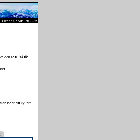
Fredag 07 Augusti 2026
m den är fel så får
tet.
ren läser ditt vykort.
)