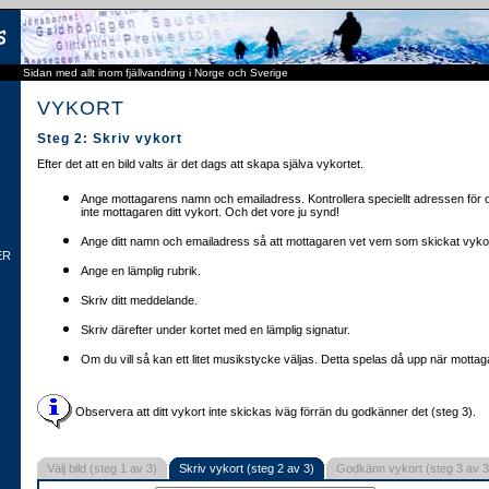
Sidan med allt inom fjällvandring i Norge och Sverige
VYKORT
Steg 2: Skriv vykort
Efter det att en bild valts är det dags att skapa själva vykortet.
Ange mottagarens namn och emailadress. Kontrollera speciellt adressen för o
inte mottagaren ditt vykort. Och det vore ju synd!
Ange ditt namn och emailadress så att mottagaren vet vem som skickat vykor
ER
Ange en lämplig rubrik.
Skriv ditt meddelande.
Skriv därefter under kortet med en lämplig signatur.
Om du vill så kan ett litet musikstycke väljas. Detta spelas då upp när mottaga
Observera att ditt vykort inte skickas iväg förrän du godkänner det (steg 3).
Välj bild (steg 1 av 3)
Skriv vykort (steg 2 av 3)
Godkänn vykort (steg 3 av 3