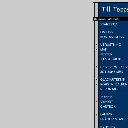
Besökare: 4983410
STARTSIDA
OM OSS
KONTAKTA OSS
UTRUSTNING
MAT
TESTER
TIPS & TRICKS
RESEBERÄTTELS
JOTUNHEIMEN
GLACIÄRTEKNIK
FÖRSTA HJÄLPEN
REPORTAGE
TOPP 10
VYKORT
GÄSTBOK
LÄNKAR
FRÅGOR & SVAR
NYHETER