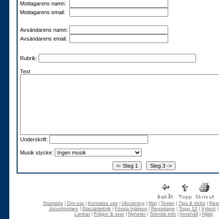
Mottagarens namn:
Mottagarens email:
Avsändarens namn:
Avsändarens email:
Rubrik:
Text
Underskrift:
Musik stycke:
Startsida
Om oss
Kontakta oss
Utrustning
Mat
Tester
Tips & tricks
Rese
|
|
|
|
|
|
|
Jotunheimen
Glaciärteknik
Första hjälpen
Reportage
Topp 10
Vykort
|
|
|
|
|
Länkar
Frågor & svar
Nyheter
Teknisk info
Innehåll
Hjälp
|
|
|
|
|