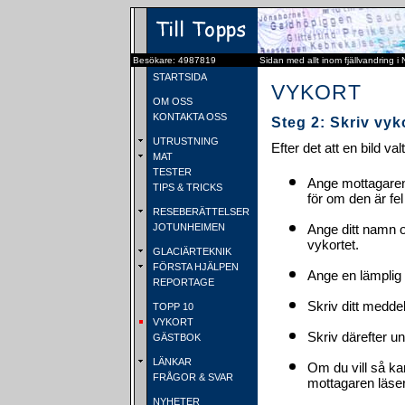
Besökare: 4987819
Sidan med allt inom fjällvandring i
STARTSIDA
VYKORT
OM OSS
KONTAKTA OSS
Steg 2: Skriv vyk
UTRUSTNING
Efter det att en bild va
MAT
TESTER
Ange mottagaren
TIPS & TRICKS
för om den är fel
RESEBERÄTTELSER
JOTUNHEIMEN
Ange ditt namn 
vykortet.
GLACIÄRTEKNIK
FÖRSTA HJÄLPEN
Ange en lämplig 
REPORTAGE
Skriv ditt medde
TOPP 10
VYKORT
Skriv därefter u
GÄSTBOK
LÄNKAR
Om du vill så ka
FRÅGOR & SVAR
mottagaren läser 
NYHETER