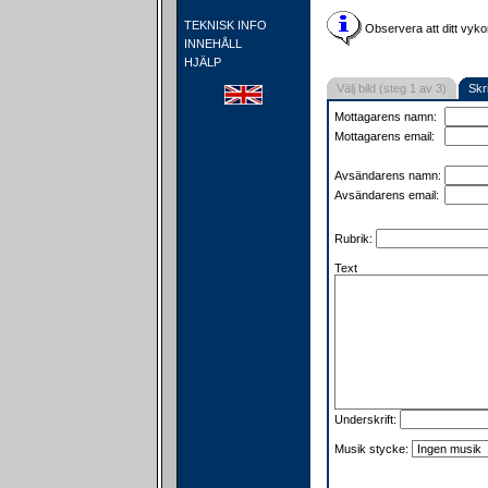
TEKNISK INFO
Observera att ditt vyko
INNEHÅLL
HJÄLP
Välj bild (steg 1 av 3)
Skr
Mottagarens namn:
Mottagarens email:
Avsändarens namn:
Avsändarens email:
Rubrik:
Text
Underskrift:
Musik stycke: