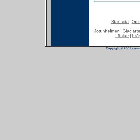
Startsida
Om 
|
Jotunheimen
Glaciärt
|
Länkar
Frå
|
Copyright © 2001 - www.t