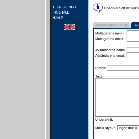
TEKNISK INFO
Observera att ditt vyko
INNEHÅLL
HJÄLP
Välj bild (steg 1 av 3)
Skr
Mottagarens namn:
Mottagarens email:
Avsändarens namn:
Avsändarens email:
Rubrik:
Text
Underskrift:
Musik stycke: