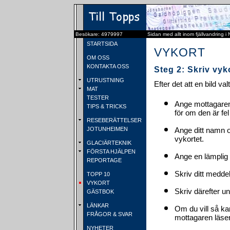
Besökare: 4979997
Sidan med allt inom fjällvandring i
STARTSIDA
VYKORT
OM OSS
KONTAKTA OSS
Steg 2: Skriv vyk
UTRUSTNING
Efter det att en bild va
MAT
TESTER
Ange mottagaren
TIPS & TRICKS
för om den är fel
RESEBERÄTTELSER
JOTUNHEIMEN
Ange ditt namn 
vykortet.
GLACIÄRTEKNIK
FÖRSTA HJÄLPEN
Ange en lämplig 
REPORTAGE
Skriv ditt medde
TOPP 10
VYKORT
Skriv därefter u
GÄSTBOK
LÄNKAR
Om du vill så ka
FRÅGOR & SVAR
mottagaren läser 
NYHETER