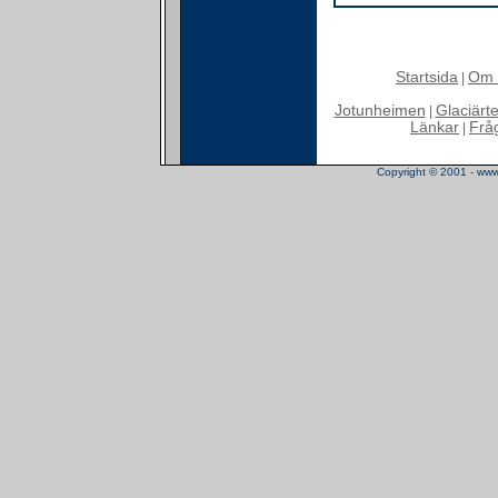
Startsida
Om 
|
Jotunheimen
Glaciärt
|
Länkar
Frå
|
Copyright © 2001 - www.t