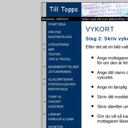
Besökare: 4983424
Sidan med allt inom fjällvandring i
STARTSIDA
VYKORT
OM OSS
KONTAKTA OSS
Steg 2: Skriv vyk
UTRUSTNING
Efter det att en bild va
MAT
TESTER
Ange mottagaren
TIPS & TRICKS
för om den är fel
RESEBERÄTTELSER
JOTUNHEIMEN
Ange ditt namn 
vykortet.
GLACIÄRTEKNIK
FÖRSTA HJÄLPEN
Ange en lämplig 
REPORTAGE
Skriv ditt medde
TOPP 10
VYKORT
Skriv därefter u
GÄSTBOK
LÄNKAR
Om du vill så ka
FRÅGOR & SVAR
mottagaren läser 
NYHETER