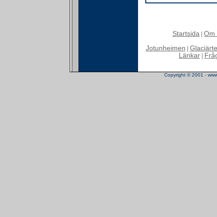
Startsida
Om 
|
Jotunheimen
Glaciärt
|
Länkar
Frå
|
Copyright © 2001 - www.t