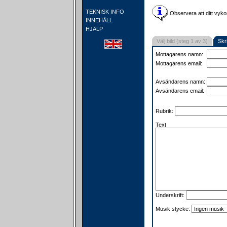
TEKNISK INFO
Observera att ditt vyko
INNEHÅLL
HJÄLP
Välj bild (steg 1 av 3)
Skr
Mottagarens namn:
Mottagarens email:
Avsändarens namn:
Avsändarens email:
Rubrik:
Text
Underskrift:
Musik stycke: