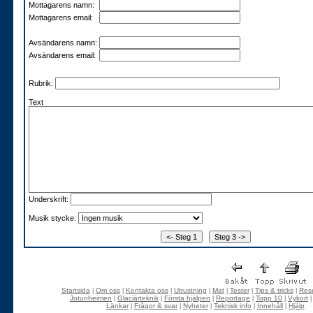
Mottagarens namn:
Mottagarens email:
Avsändarens namn:
Avsändarens email:
Rubrik:
Text
Underskrift:
Musik stycke:
Startsida
Om oss
Kontakta oss
Utrustning
Mat
Tester
Tips & tricks
Rese
|
|
|
|
|
|
|
Jotunheimen
Glaciärteknik
Första hjälpen
Reportage
Topp 10
Vykort
|
|
|
|
|
Länkar
Frågor & svar
Nyheter
Teknisk info
Innehåll
Hjälp
|
|
|
|
|