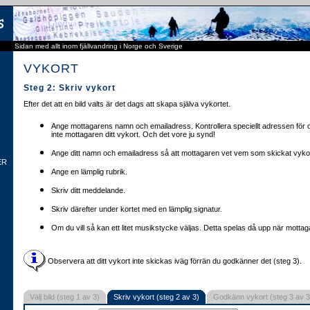
Sidan med allt inom fjällvandring i Norge och Sverige
VYKORT
Steg 2: Skriv vykort
Efter det att en bild valts är det dags att skapa själva vykortet.
Ange mottagarens namn och emailadress. Kontrollera speciellt adressen för o
inte mottagaren ditt vykort. Och det vore ju synd!
Ange ditt namn och emailadress så att mottagaren vet vem som skickat vykor
ER
Ange en lämplig rubrik.
Skriv ditt meddelande.
Skriv därefter under kortet med en lämplig signatur.
Om du vill så kan ett litet musikstycke väljas. Detta spelas då upp när mottaga
Observera att ditt vykort inte skickas iväg förrän du godkänner det (steg 3).
Välj bild (steg 1 av 3)
Skriv vykort (steg 2 av 3)
Godkänn vykort (steg 3 av 3