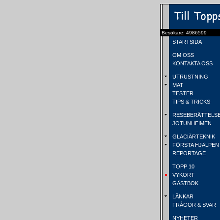
Besökare: 4986599
STARTSIDA
OM OSS
KONTAKTA OSS
UTRUSTNING
MAT
TESTER
TIPS & TRICKS
RESEBERÄTTELS
JOTUNHEIMEN
GLACIÄRTEKNIK
FÖRSTA HJÄLPEN
REPORTAGE
TOPP 10
VYKORT
GÄSTBOK
LÄNKAR
FRÅGOR & SVAR
NYHETER