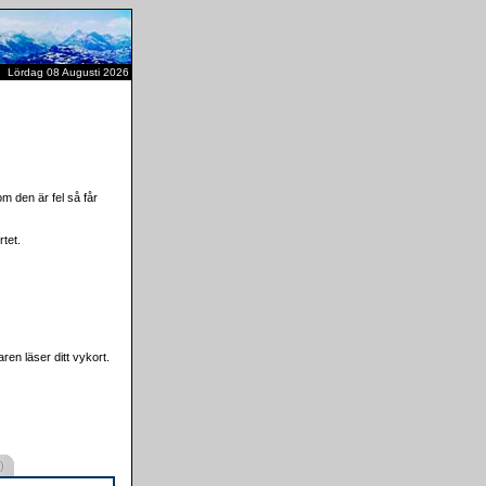
Lördag 08 Augusti 2026
m den är fel så får
tet.
ren läser ditt vykort.
)