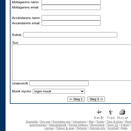
Mottagarens namn:
Mottagarens email:
Avsändarens namn:
Avsändarens email:
Rubrik:
Text
Underskrift:
Musik stycke:
Startsida
Om oss
Kontakta oss
Utrustning
Mat
Tester
Tips & tricks
Rese
|
|
|
|
|
|
|
Jotunheimen
Glaciärteknik
Första hjälpen
Reportage
Topp 10
Vykort
|
|
|
|
|
Länkar
Frågor & svar
Nyheter
Teknisk info
Innehåll
Hjälp
|
|
|
|
|