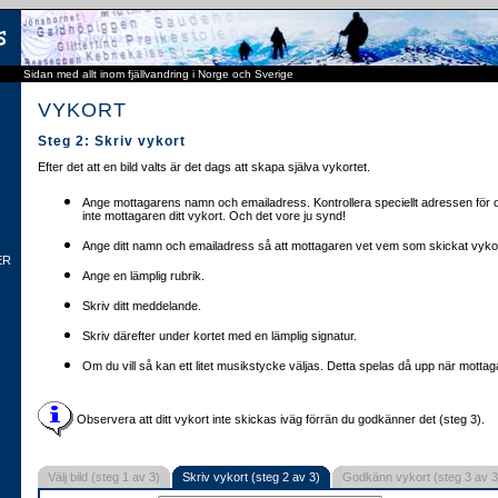
Sidan med allt inom fjällvandring i Norge och Sverige
VYKORT
Steg 2: Skriv vykort
Efter det att en bild valts är det dags att skapa själva vykortet.
Ange mottagarens namn och emailadress. Kontrollera speciellt adressen för o
inte mottagaren ditt vykort. Och det vore ju synd!
Ange ditt namn och emailadress så att mottagaren vet vem som skickat vykor
ER
Ange en lämplig rubrik.
Skriv ditt meddelande.
Skriv därefter under kortet med en lämplig signatur.
Om du vill så kan ett litet musikstycke väljas. Detta spelas då upp när mottaga
Observera att ditt vykort inte skickas iväg förrän du godkänner det (steg 3).
Välj bild (steg 1 av 3)
Skriv vykort (steg 2 av 3)
Godkänn vykort (steg 3 av 3