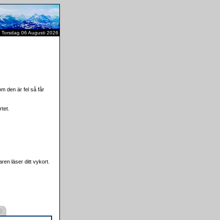
Torsdag 06 Augusti 2026
m den är fel så får
tet.
ren läser ditt vykort.
)