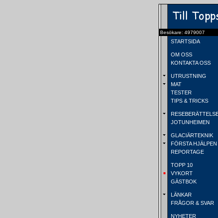
Besökare: 4979007
STARTSIDA
OM OSS
KONTAKTA OSS
UTRUSTNING
MAT
TESTER
TIPS & TRICKS
RESEBERÄTTELS
JOTUNHEIMEN
GLACIÄRTEKNIK
FÖRSTA HJÄLPEN
REPORTAGE
TOPP 10
VYKORT
GÄSTBOK
LÄNKAR
FRÅGOR & SVAR
NYHETER