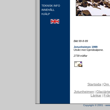
TEKNISK INFO
INNEHÅLL
HJÄLP
Bild 99-8-89
Jotunheimen 1999
Utsikt mot Gjendealpene.
2739 träffar
Startsida
Om 
|
Jotunheimen
Glaciärt
|
Länkar
Frå
|
Copyright © 2001 - www.t