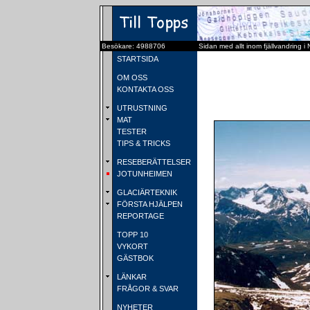
Besökare: 4988706
Sidan med allt inom fjällvandring i
STARTSIDA
OM OSS
KONTAKTA OSS
UTRUSTNING
MAT
TESTER
TIPS & TRICKS
RESEBERÄTTELSER
JOTUNHEIMEN
GLACIÄRTEKNIK
FÖRSTA HJÄLPEN
REPORTAGE
TOPP 10
VYKORT
GÄSTBOK
LÄNKAR
FRÅGOR & SVAR
NYHETER