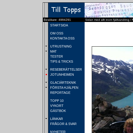
Besökare: 4984291
Sidan med allt inom fjällvandring i
STARTSIDA
OM OSS
KONTAKTA OSS
UTRUSTNING
MAT
TESTER
TIPS & TRICKS
RESEBERÄTTELSER
JOTUNHEIMEN
GLACIÄRTEKNIK
FÖRSTA HJÄLPEN
REPORTAGE
TOPP 10
VYKORT
GÄSTBOK
LÄNKAR
FRÅGOR & SVAR
NYHETER