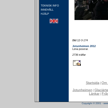
TEKNISK INFO
INNEHÅLL
HJÄLP
Bild 12-3-174
Jotunheimen 2012
Lena poserar.
2736 träffar
Startsida
Om 
|
Jotunheimen
Glaciärt
|
Länkar
Frå
|
Copyright © 2001 - www.t