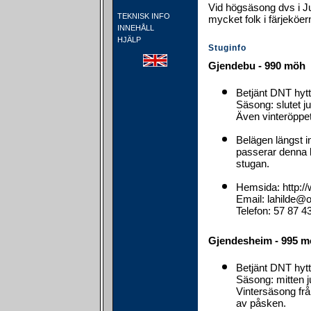
Vid högsäsong dvs i J
TEKNISK INFO
mycket folk i färjeköe
INNEHÅLL
HJÄLP
Stuginfo
Gjendebu - 990 möh
Betjänt DNT hyt
Säsong: slutet ju
Även vinteröppet
Belägen längst i
passerar denna k
stugan.
Hemsida: http:
Email: lahilde@o
Telefon: 57 87 4
Gjendesheim - 995 
Betjänt DNT hyt
Säsong: mitten ju
Vintersäsong från 
av påsken.