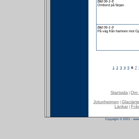
Bild 06-1-8
Ombord på färjan.
Bild 06-1-9
På väg från hamnen mot G
1
2
3
4
5
6
7
Startsida
Om 
|
Jotunheimen
Glaciärt
|
Länkar
Frå
|
Copyright © 2001 - www.t