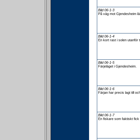
Bild 06-1-3
På väg mot Gjendesheim lä
Bild 06-1-4
En kort rast i solen utanför 
Bild 06-1-5
Färjeläget i Gjendesheim.
Bild 06-1-6
Färjan har precis lagt till o
Bild 06-1-7
En fiskare som faktiskt fick 