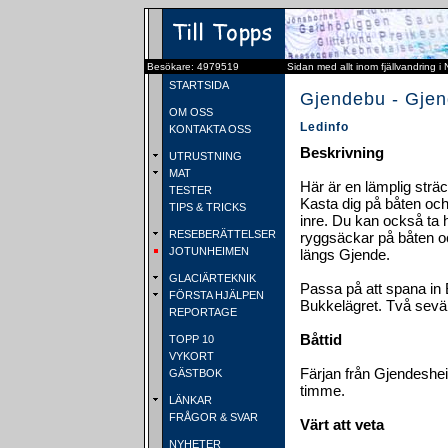
Besökare: 4979519
Sidan med allt inom fjällvandring i
STARTSIDA
Gjendebu - Gje
OM OSS
Ledinfo
KONTAKTA OSS
Beskrivning
UTRUSTNING
MAT
Här är en lämplig sträc
TESTER
Kasta dig på båten och
TIPS & TRICKS
inre. Du kan också ta
RESEBERÄTTELSER
ryggsäckar på båten och
JOTUNHEIMEN
längs Gjende.
GLACIÄRTEKNIK
Passa på att spana i
FÖRSTA HJÄLPEN
Bukkelägret. Två sevä
REPORTAGE
Båttid
TOPP 10
VYKORT
Färjan från Gjendeshei
GÄSTBOK
timme.
LÄNKAR
FRÅGOR & SVAR
Värt att veta
NYHETER