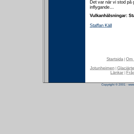
Det var när vi stod på
inflygande…
Vulkanhälsningar: St
Staffan Käll
Startsida
Om 
|
Jotunheimen
Glaciärt
|
Länkar
Frå
|
Copyright © 2001 - www.t