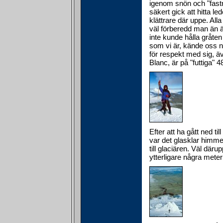
igenom snön och "fastn
säkert gick att hitta l
klättrare där uppe. All
väl förberedd man än ä
inte kunde hålla gråten
som vi är, kände oss n
för respekt med sig, ä
Blanc, är på "futtiga" 
Efter att ha gått ned t
var det glasklar himmel
till glaciären. Väl där
ytterligare några meter 