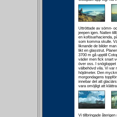
Uttröttade av sömn- oc
jeepen igen. Natten ti
en kofösarhacienda, på r
som komma skulle. Väg
liknande de bilder ma
likt en glasstrut. Plan
3700 m gå upptill Coto
väder men fick snart v
över oss. I snögloppet 
välbehövd vila. Vi var r
höjdmeter. Den myckna 
morgondagens toppförsö
innebar det att glaciär
vara omöjligt att klätt
Vi tillbringade återige