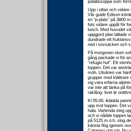
potatissoppa som förrät
Upp i ottan och vidare 
Vår guide Edison körde
en "p-plats" på 3800 mö
fots vidare uppåt för f
lunch. Med huvudet vär
uppgjord plan tältade v
dundrade ett fruktansvä
ned i sovsäcken och s
På morgonen sken sole
gång packade vi för anna
"refugio hut". Ett stenh
toppen. Det var ansträ
möh. Utsikten var hänf
grupper med klättrare s
sig vara erfarna alpinis
var inte att tänka på 
raklång- livet är orättvi
Kl 05.00, iklädda pann
upp mot toppen. Det var
hala. Vartenda steg upp
och vi nådde toppen la
på 5125 m.ö.h. slog de
känsla flög igenom oss
Cotopaxi upp sig. Nu vi