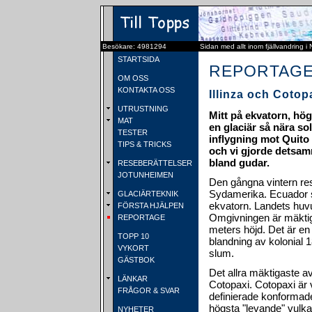
Besökare: 4981294
Sidan med allt inom fjällvandring i
STARTSIDA
REPORTAG
OM OSS
KONTAKTA OSS
Illinza och Cotop
UTRUSTNING
Mitt på ekvatorn, hög
MAT
en glaciär så nära so
TESTER
inflygning mot Quito
TIPS & TRICKS
och vi gjorde detsa
bland gudar.
RESEBERÄTTELSER
JOTUNHEIMEN
Den gångna vintern rest
Sydamerika. Ecuador so
GLACIÄRTEKNIK
ekvatorn. Landets huvu
FÖRSTA HJÄLPEN
Omgivningen är mäktig
REPORTAGE
meters höjd. Det är en 
TOPP 10
blandning av kolonial 
VYKORT
slum.
GÄSTBOK
Det allra mäktigaste a
LÄNKAR
Cotopaxi. Cotopaxi är
FRÅGOR & SVAR
definierade konformade
högsta "levande" vulk
NYHETER