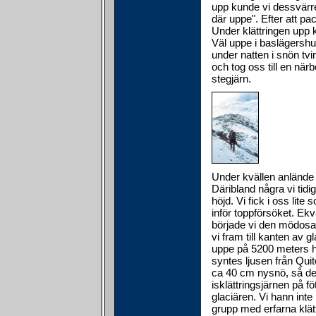
upp kunde vi dessvärre
där uppe". Efter att pac
Under klättringen upp 
Väl uppe i baslägershu
under natten i snön tvi
och tog oss till en närb
stegjärn.
Under kvällen anlände f
Däribland några vi tidig
höjd. Vi fick i oss lit
inför toppförsöket. Ek
började vi den mödosa
vi fram till kanten av 
uppe på 5200 meters hö
syntes ljusen från Qui
ca 40 cm nysnö, så det
isklättringsjärnen på f
glaciären. Vi hann inte
grupp med erfarna klät