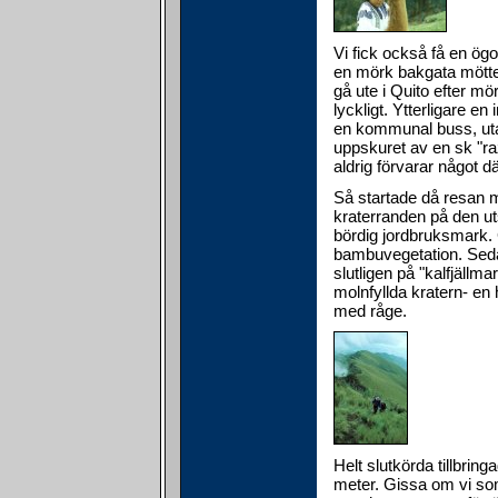
Vi fick också få en ögon
en mörk bakgata mötte 
gå ute i Quito efter m
lyckligt. Ytterligare e
en kommunal buss, utan
uppskuret av en sk "raz
aldrig förvarar något dä
Så startade då resan m
kraterranden på den u
bördig jordbruksmark.
bambuvegetation. Sedan
slutligen på "kalfjällm
molnfyllda kratern- en
med råge.
Helt slutkörda tillbri
meter. Gissa om vi som