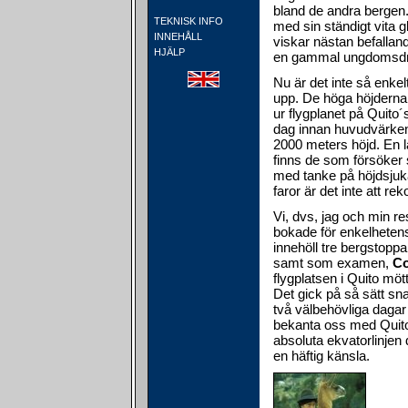
bland de andra bergen. 
TEKNISK INFO
med sin ständigt vita gl
INNEHÅLL
viskar nästan befalland
HJÄLP
en gammal ungdomsdröm
Nu är det inte så enke
upp. De höga höjderna 
ur flygplanet på Quito´
dag innan huvudvärken 
2000 meters höjd. En l
finns de som försöker
med tanke på höjdsjuka
faror är det inte att 
Vi, dvs, jag och min re
bokade för enkelhetens
innehöll tre bergstoppa
samt som examen,
Co
flygplatsen i Quito mö
Det gick på så sätt snab
två välbehövliga dagar
bekanta oss med Quito 
absoluta ekvatorlinjen
en häftig känsla.