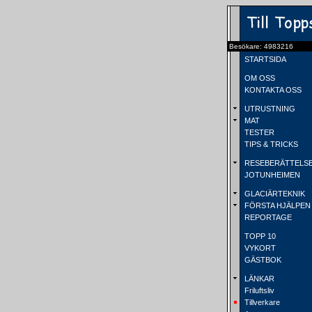
Besökare: 4983216
STARTSIDA
OM OSS
KONTAKTA OSS
UTRUSTNING
MAT
TESTER
TIPS & TRICKS
RESEBERÄTTELS
JOTUNHEIMEN
GLACIÄRTEKNIK
FÖRSTA HJÄLPEN
REPORTAGE
TOPP 10
VYKORT
GÄSTBOK
LÄNKAR
Friluftsliv
Tillverkare