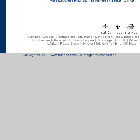
Alla kategorier
Friluftsliv
Tillverkare
Att resa
Övriga
|
|
|
|
Startsida
Om oss
Kontakta oss
Utrustning
Mat
Tester
Tips & tricks
Rese
|
|
|
|
|
|
|
Jotunheimen
Glaciärteknik
Första hjälpen
Reportage
Topp 10
Vykort
|
|
|
|
|
Länkar
Frågor & svar
Nyheter
Teknisk info
Innehåll
Hjälp
|
|
|
|
|
Copyright © 2001 - www.tilltopps.com. Alla rättigheter reserverade.