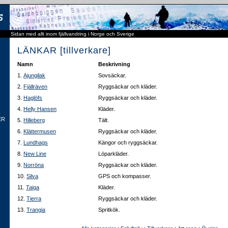
Sidan med allt inom fjällvandring i Norge och Sverige
LÄNKAR [tillverkare]
Namn
Beskrivning
1.
Ajungilak
Sovsäckar.
2.
Fjällräven
Ryggsäckar och kläder.
3.
Haglöfs
Ryggsäckar och kläder.
4.
Helly Hansen
Kläder.
ER
5.
Hilleberg
Tält.
6.
Klättermusen
Ryggsäckar och kläder.
7.
Lundhags
Kängor och ryggsäckar.
8.
New Line
Löparkläder.
9.
Norröna
Ryggsäckar och kläder.
10.
Silva
GPS och kompasser.
11.
Taiga
Kläder.
12.
Tierra
Ryggsäckar och kläder.
13.
Trangia
Spritkök.