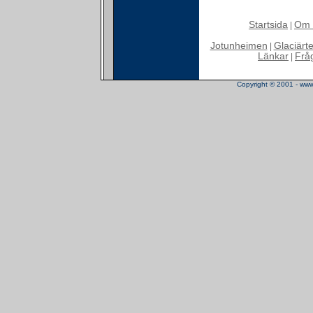
Startsida
Om 
|
Jotunheimen
Glaciärt
|
Länkar
Frå
|
Copyright © 2001 - www.t