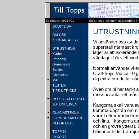
Besökare: 4991401
Sidan med allt inom fjällvandring i
STARTSIDA
UTRUSTNING 
OM OSS
KONTAKTA OSS
Vi använder oss av den 
superställ närmast kro
UTRUSTNING
lager är ett isolerand
Kläder
ytterlager bärs ett vind
Personlig
Gemensam
Normalt använder vi end
Sanitet
Craft-tröja. Vid ca 10 
Checklista
dig extra om du tar någ
MAT
TESTER
Även om ni har tänkt 
TIPS & TRICKS
mössa/vantar ett måste.
RESEBERÄTTELSER
JOTUNHEIMEN
Kängorna skall vara av
komma uppifrån om ni t
GLACIÄRTEKNIK
varmt rekommenderas. D
FÖRSTA HJÄLPEN
och fina. I kängorna an
REPORTAGE
och en grövre ytterst.
blåsor och det blir mju
TOPP 10
VYKORT