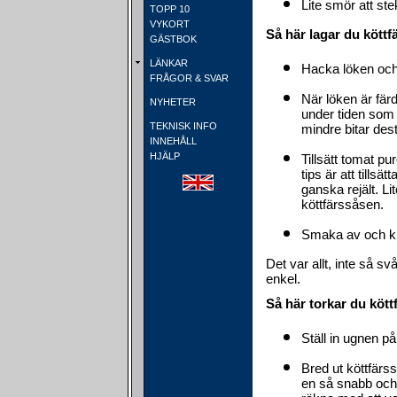
Lite smör att stek
TOPP 10
VYKORT
Så här lagar du kött
GÄSTBOK
LÄNKAR
Hacka löken och 
FRÅGOR & SVAR
När löken är fär
NYHETER
under tiden som 
TEKNISK INFO
mindre bitar dest
INNEHÅLL
HJÄLP
Tillsätt tomat pu
tips är att tills
ganska rejält. L
köttfärssåsen.
Smaka av och kry
Det var allt, inte så s
enkel.
Så här torkar du köt
Ställ in ugnen på
Bred ut köttfärsså
en så snabb och 