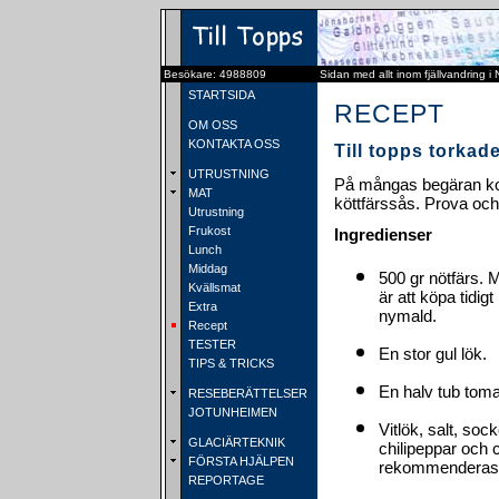
Besökare: 4988809
Sidan med allt inom fjällvandring i
STARTSIDA
RECEPT
OM OSS
KONTAKTA OSS
Till topps torkad
UTRUSTNING
På mångas begäran kom
MAT
köttfärssås. Prova och 
Utrustning
Frukost
Ingredienser
Lunch
Middag
500 gr nötfärs. M
Kvällsmat
är att köpa tidig
Extra
nymald.
Recept
TESTER
En stor gul lök.
TIPS & TRICKS
En halv tub toma
RESEBERÄTTELSER
JOTUNHEIMEN
Vitlök, salt, so
GLACIÄRTEKNIK
chilipeppar och 
FÖRSTA HJÄLPEN
rekommenderas
REPORTAGE