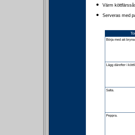
Värm köttfärssås
Serveras med pas
To
Börja med att bryna 
Lägg därefter i kött
Salta.
Peppra.