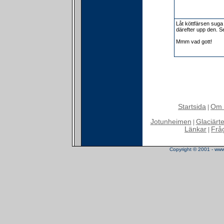
Låt köttfärsen suga 
därefter upp den. S
Mmm vad gott!
Startsida
Om 
|
Jotunheimen
Glaciärt
|
Länkar
Frå
|
Copyright © 2001 - www.t