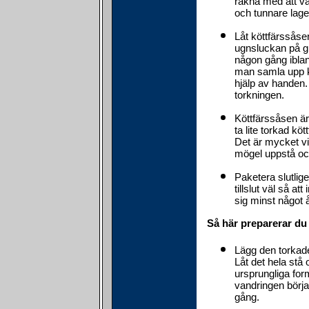
räkna med att var
och tunnare lage
Låt köttfärssåse
ugnsluckan på gl
någon gång ibland
man samla upp k
hjälp av handen. 
torkningen.
Köttfärssåsen är
ta lite torkad köt
Det är mycket vik
mögel uppstå och
Paketera slutlig
tillslut väl så a
sig minst något å
Så här preparerar du 
Lägg den torkade 
Låt det hela stå
ursprungliga for
vandringen börja
gång.