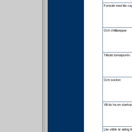
Fortsätt med lite 
Och chillipeppar.
Tillsätt tomatpurén.
Och socker.
Vill du ha en starka
Lite vitlök är aldrig f