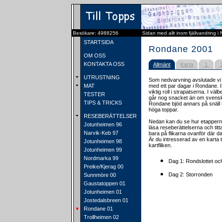
Besökare: 4988256
Sidan med allt inom fjällvandring i
STARTSIDA
Rondane 2001
OM OSS
KONTAKTA OSS
Allmänt
Karta
1
UTRUSTNING
Som nedvarvning avslutade vi 
MAT
med ett par dagar i Rondane. 
viktig roll i strapatserna. I v
TESTER
går nog snacket än om svens
TIPS & TRICKS
Rondane bjöd annars på snäll 
höga toppar.
RESEBERÄTTELSER
Nedan kan du se hur etapperna
Jotunheimen 96
läsa reseberättelserna och titt
Narvik-Keb 97
bara på flikarna ovanför där 
Är du intresserad av en karta 
Jotunheimen 98
kartfliken.
Jotunheimen 99
Nordmarka 99
Dag 1: Rondslottet oc
Preike/Kjerag 00
Dag 2: Storronden
Sunnmöre 00
Gaustatoppen 01
Jotunheimen 01
Jostedalsbreen 01
Rondane 01
Trollheimen 02