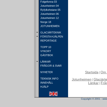
Folgefonna 03
Jotunheimen 04
Ryfylkeheiane 05
Jotunheimen 06
Jotunheimen 12
Norge 18
JOTUNHEIMEN
GLACIÄRTEKNIK
FÖRSTA HJÄLPEN
REPORTAGE
TOPP 10
VYKORT
GÄSTBOK
LÄNKAR
FRÅGOR & SVAR
Startsida
Om 
NYHETER
|
TEKNISK INFO
Jotunheimen
Glaciärt
|
INNEHÅLL
Länkar
Frå
|
HJÄLP
Copyright © 2001 - www.t