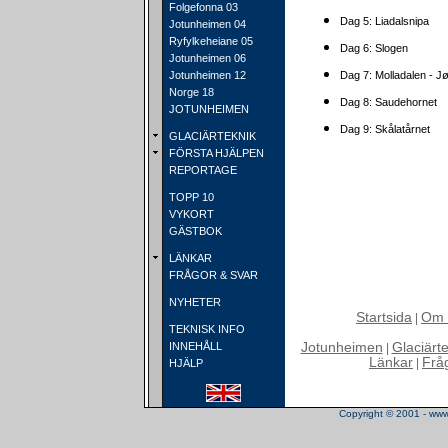
Folgefonna 03
Dag 5: Liadalsnipa
Jotunheimen 04
Ryfylkeheiane 05
Dag 6: Slogen
Jotunheimen 06
Jotunheimen 12
Dag 7: Molladalen - 
Norge 18
Dag 8: Saudehornet
JOTUNHEIMEN
Dag 9: Skålatårnet
GLACIÄRTEKNIK
FÖRSTA HJÄLPEN
REPORTAGE
TOPP 10
VYKORT
GÄSTBOK
LÄNKAR
FRÅGOR & SVAR
NYHETER
Startsida
Om 
|
TEKNISK INFO
INNEHÅLL
Jotunheimen
Glaciärt
|
Länkar
Frå
|
HJÄLP
Copyright © 2001 - www.t