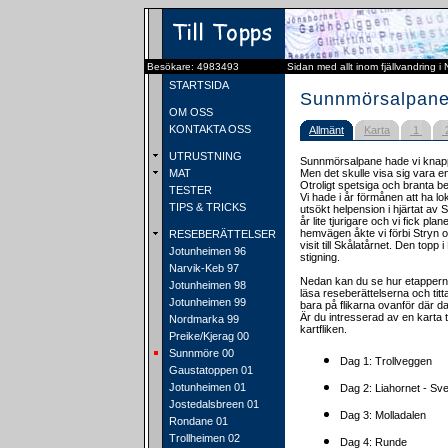
Besökare: 4983493
Sidan med allt inom fjällvandring i
STARTSIDA
Sunnmörsalpane
OM OSS
KONTAKTA OSS
Allmänt
Karta
1
UTRUSTNING
Sunnmörsalpane hade vi knappt
MAT
Men det skulle visa sig vara e
Otroligt spetsiga och branta b
TESTER
Vi hade i år förmånen att ha l
TIPS & TRICKS
utsökt helpension i hjärtat av 
år lite tjurigare och vi fick pla
hemvägen åkte vi förbi Stryn o
RESEBERÄTTELSER
visit till Skålatårnet. Den top
Jotunheimen 96
stigning.
Narvik-Keb 97
Nedan kan du se hur etapperna
Jotunheimen 98
läsa reseberättelserna och titt
Jotunheimen 99
bara på flikarna ovanför där 
Är du intresserad av en karta 
Nordmarka 99
kartfliken.
Preike/Kjerag 00
Sunnmöre 00
Dag 1: Trollveggen
Gaustatoppen 01
Jotunheimen 01
Dag 2: Liahornet - Sv
Jostedalsbreen 01
Dag 3: Molladalen
Rondane 01
Trollheimen 02
Dag 4: Runde