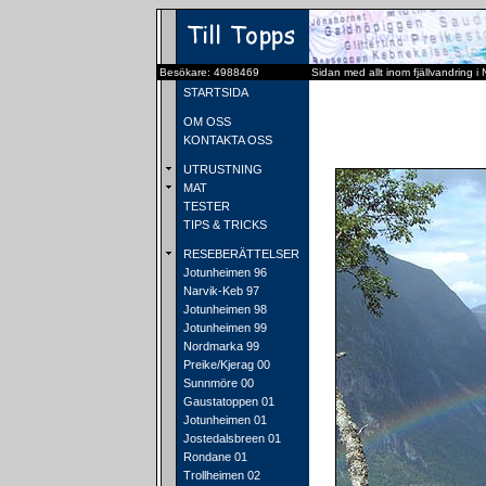
Besökare: 4988469
Sidan med allt inom fjällvandring i
STARTSIDA
OM OSS
KONTAKTA OSS
UTRUSTNING
MAT
TESTER
TIPS & TRICKS
RESEBERÄTTELSER
Jotunheimen 96
Narvik-Keb 97
Jotunheimen 98
Jotunheimen 99
Nordmarka 99
Preike/Kjerag 00
Sunnmöre 00
Gaustatoppen 01
Jotunheimen 01
Jostedalsbreen 01
Rondane 01
Trollheimen 02