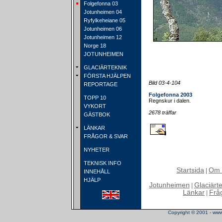
Folgefonna 03
Jotunheimen 04
Ryfylkeheiane 05
Jotunheimen 06
Jotunheimen 12
Norge 18
JOTUNHEIMEN
GLACIÄRTEKNIK
FÖRSTA HJÄLPEN
Bild 03-4-104
REPORTAGE
Folgefonna 2003
TOPP 10
Regnskur i dalen.
VYKORT
2678 träffar
GÄSTBOK
LÄNKAR
FRÅGOR & SVAR
NYHETER
TEKNISK INFO
Startsida
Om 
|
INNEHÅLL
HJÄLP
Jotunheimen
Glaciärt
|
Länkar
Frå
|
Copyright © 2001 - www.t