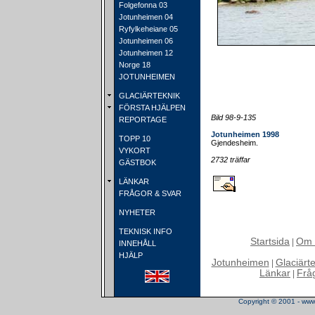
Folgefonna 03
Jotunheimen 04
Ryfylkeheiane 05
Jotunheimen 06
Jotunheimen 12
Norge 18
JOTUNHEIMEN
GLACIÄRTEKNIK
FÖRSTA HJÄLPEN
Bild 98-9-135
REPORTAGE
Jotunheimen 1998
TOPP 10
Gjendesheim.
VYKORT
2732 träffar
GÄSTBOK
LÄNKAR
FRÅGOR & SVAR
NYHETER
TEKNISK INFO
Startsida
Om 
|
INNEHÅLL
HJÄLP
Jotunheimen
Glaciärt
|
Länkar
Frå
|
Copyright © 2001 - www.t