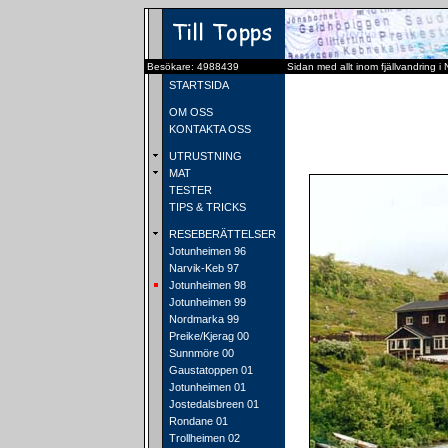
Besökare: 4988439
Sidan med allt inom fjällvandring i
STARTSIDA
OM OSS
KONTAKTA OSS
UTRUSTNING
MAT
TESTER
TIPS & TRICKS
RESEBERÄTTELSER
Jotunheimen 96
Narvik-Keb 97
Jotunheimen 98
Jotunheimen 99
Nordmarka 99
Preike/Kjerag 00
Sunnmöre 00
Gaustatoppen 01
Jotunheimen 01
Jostedalsbreen 01
Rondane 01
Trollheimen 02