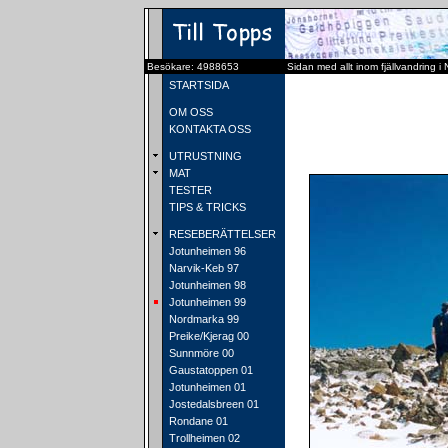
Besökare: 4988653
Sidan med allt inom fjällvandring i
STARTSIDA
OM OSS
KONTAKTA OSS
UTRUSTNING
MAT
TESTER
TIPS & TRICKS
RESEBERÄTTELSER
Jotunheimen 96
Narvik-Keb 97
Jotunheimen 98
Jotunheimen 99
Nordmarka 99
Preike/Kjerag 00
Sunnmöre 00
Gaustatoppen 01
Jotunheimen 01
Jostedalsbreen 01
Rondane 01
Trollheimen 02