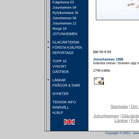
Folgefonna 03
Jotunheimen 04
Ryfylkeheiane 05
Jotunheimen 06
Jotunheimen 12
Norge 18
JOTUNHEIMEN
GLACIÄRTEKNIK
FÖRSTA HJÄLPEN
Bild 99-8-84
REPORTAGE
Jotunheimen 1999
TOPP 10
Istäckta stenar i branten upp 
VYKORT
2746 träffar
GÄSTBOK
LÄNKAR
FRÅGOR & SVAR
NYHETER
TEKNISK INFO
Startsida
Om 
|
INNEHÅLL
HJÄLP
Jotunheimen
Glaciärt
|
Länkar
Frå
|
Copyright © 2001 - www.t