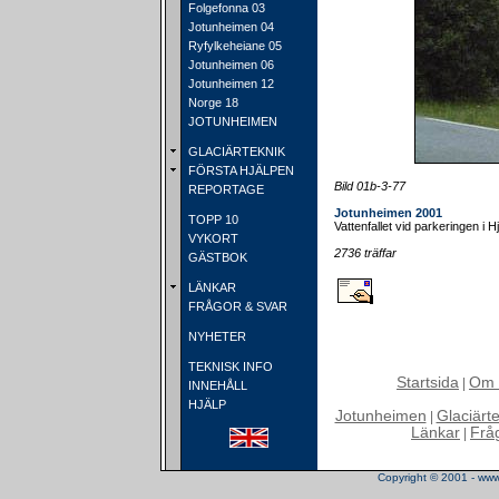
Folgefonna 03
Jotunheimen 04
Ryfylkeheiane 05
Jotunheimen 06
Jotunheimen 12
Norge 18
JOTUNHEIMEN
GLACIÄRTEKNIK
FÖRSTA HJÄLPEN
Bild 01b-3-77
REPORTAGE
Jotunheimen 2001
TOPP 10
Vattenfallet vid parkeringen i Hj
VYKORT
2736 träffar
GÄSTBOK
LÄNKAR
FRÅGOR & SVAR
NYHETER
TEKNISK INFO
Startsida
Om 
|
INNEHÅLL
HJÄLP
Jotunheimen
Glaciärt
|
Länkar
Frå
|
Copyright © 2001 - www.t