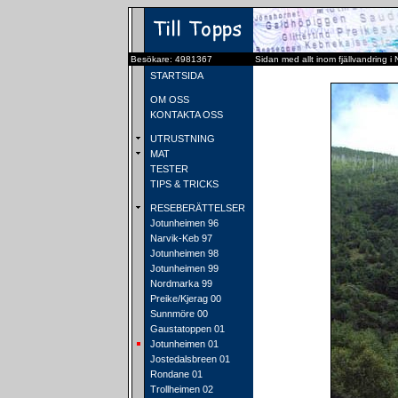
Besökare: 4981367
Sidan med allt inom fjällvandring i
STARTSIDA
OM OSS
KONTAKTA OSS
UTRUSTNING
MAT
TESTER
TIPS & TRICKS
RESEBERÄTTELSER
Jotunheimen 96
Narvik-Keb 97
Jotunheimen 98
Jotunheimen 99
Nordmarka 99
Preike/Kjerag 00
Sunnmöre 00
Gaustatoppen 01
Jotunheimen 01
Jostedalsbreen 01
Rondane 01
Trollheimen 02