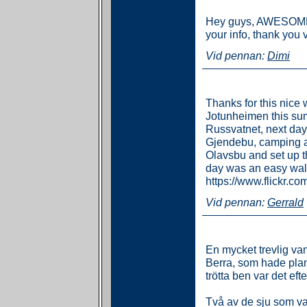
Hey guys, AWESOME J
your info, thank you
Vid pennan:
Dimi
Thanks for this nice w
Jotunheimen this su
Russvatnet, next day
Gjendebu, camping at
Olavsbu and set up t
day was an easy walk
https://www.flickr.c
Vid pennan:
Gerrald
En mycket trevlig va
Berra, som hade plane
trötta ben var det e
Två av de sju som v