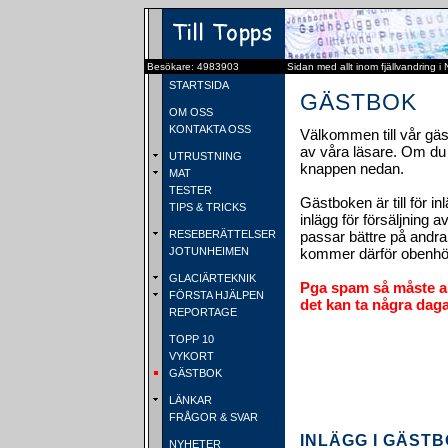
Besökare: 4983903
Sidan med allt inom fjällvandring i
STARTSIDA
GÄSTBOK
OM OSS
KONTAKTA OSS
Välkommen till vår gäs
av våra läsare. Om du v
UTRUSTNING
knappen nedan.
MAT
TESTER
Gästboken är till för in
TIPS & TRICKS
inlägg för försäljning 
RESEBERÄTTELSER
passar bättre på andra
JOTUNHEIMEN
kommer därför obenhör
GLACIÄRTEKNIK
Pga spam så måste al
FÖRSTA HJÄLPEN
det kan ta några daga
REPORTAGE
TOPP 10
VYKORT
GÄSTBOK
LÄNKAR
FRÅGOR & SVAR
INLÄGG I GÄSTBO
NYHETER