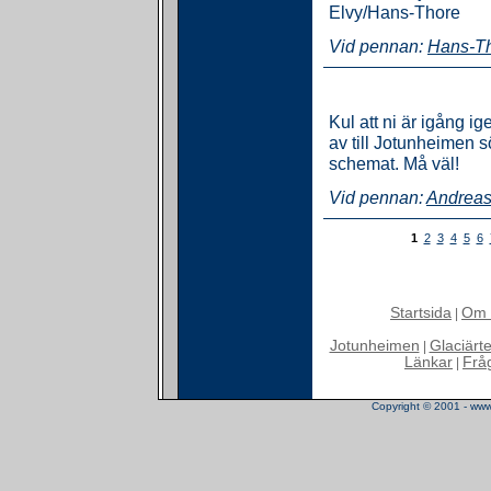
Elvy/Hans-Thore
Vid pennan:
Hans-T
Kul att ni är igång i
av till Jotunheimen 
schemat. Må väl!
Vid pennan:
Andrea
1
2
3
4
5
6
Startsida
Om 
|
Jotunheimen
Glaciärt
|
Länkar
Frå
|
Copyright © 2001 - www.t