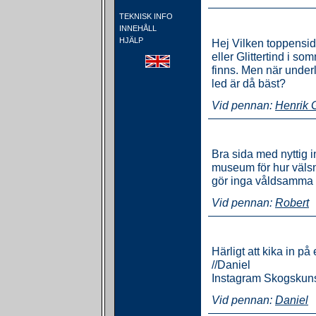
TEKNISK INFO
INNEHÅLL
HJÄLP
Hej Vilken toppensid
eller Glittertind i 
finns. Men när underl
led är då bäst?
Vid pennan:
Henrik 
Bra sida med nyttig i
museum för hur välsn
gör inga våldsamma 
Vid pennan:
Robert
Härligt att kika in på
//Daniel
Instagram Skogskun
Vid pennan:
Daniel