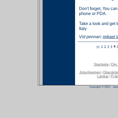
Don't forget, You can
phone or PDA.
Take a look and get 
Italy
Vid pennan:
mikael 
<<
1
2
3
4
5
Startsida
Om 
|
Jotunheimen
Glaciärt
|
Länkar
Frå
|
Copyright © 2001 - www.t