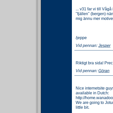
... v31 far vi till Vå
"fjällen" (bergen) nä
mig ännu mer motiver
/jeppe
Vid pennan:
Jesper
Riktigt bra sida! Pre
Vid pennan:
Göran
Nice internetsite guy
available in Dutch:
http://home.wanadoo.
We are going to Jotu
little bit.