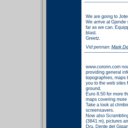
We are going to Jote
We arrive at Gjende s
far as we can. Equipp
blast.
Greetz.
Vid pennan:
Mark D
www.coronn.com now 
providing general inf
topographies, maps to
you to the web sites fo
ground.
Euro 8.50 for more t
maps covering more 
Take a look at climb
screensavers.
Now also Scrambling
(3841 m), pictures a
Dru, Dente del Gigan