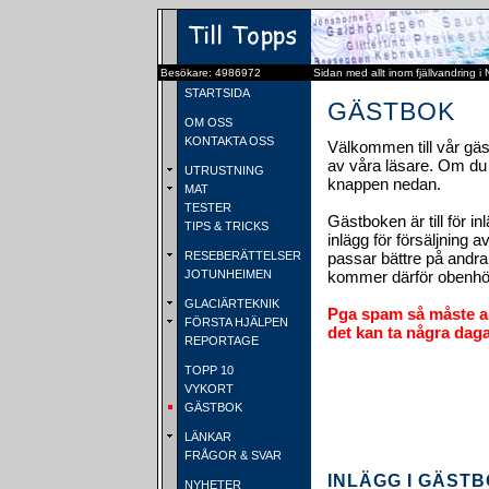
Besökare: 4986972
Sidan med allt inom fjällvandring i
STARTSIDA
GÄSTBOK
OM OSS
KONTAKTA OSS
Välkommen till vår gäs
av våra läsare. Om du v
UTRUSTNING
knappen nedan.
MAT
TESTER
Gästboken är till för in
TIPS & TRICKS
inlägg för försäljning 
RESEBERÄTTELSER
passar bättre på andra
JOTUNHEIMEN
kommer därför obenhör
GLACIÄRTEKNIK
Pga spam så måste al
FÖRSTA HJÄLPEN
det kan ta några daga
REPORTAGE
TOPP 10
VYKORT
GÄSTBOK
LÄNKAR
FRÅGOR & SVAR
INLÄGG I GÄSTBO
NYHETER