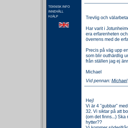
TEKNISK INFO
INNEHÅLL
HJÄLP
Trevlig och välarbeta
Har varit i Jotunhei
era erfarenheten oc
överrens med de erfar
Precis på väg upp en 
som blir outhärdlig un
från ställen jag ej ä
Michael
Vid pennan:
Michael
Hej!
Vi är 4 "gubbar" me
32. Vi siktar på att b
(om det finns...) Sk
hytter??
Vi kommer söderifrån