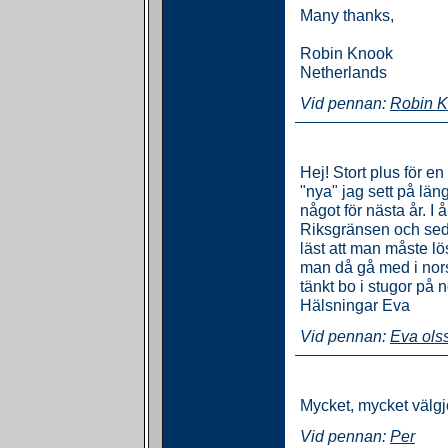
Many thanks,
Robin Knook
Netherlands
Vid pennan:
Robin 
Hej! Stort plus för e
"nya" jag sett på län
något för nästa år. I 
Riksgränsen och seda
läst att man måste lö
man då gå med i norsk
tänkt bo i stugor på 
Hälsningar Eva
Vid pennan:
Eva ols
Mycket, mycket välgj
Vid pennan:
Per