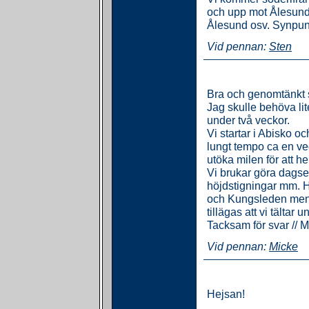
och upp mot Ålesund fö
Ålesund osv. Synpunkt
Vid pennan:
Sten
Bra och genomtänkt s
Jag skulle behöva lite
under två veckor.
Vi startar i Abisko o
lungt tempo ca en ve
utöka milen för att he
Vi brukar göra dagse
höjdstigningar mm. H
och Kungsleden men in
tillägas att vi tältar 
Tacksam för svar // M
Vid pennan:
Micke
Hejsan!