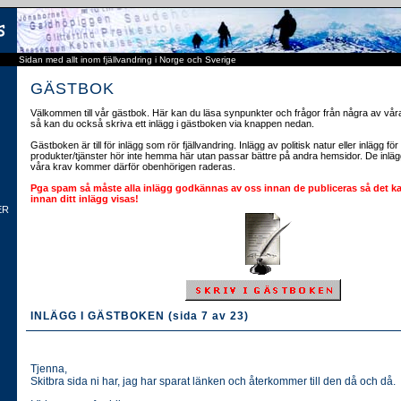
Sidan med allt inom fjällvandring i Norge och Sverige
GÄSTBOK
Välkommen till vår gästbok. Här kan du läsa synpunkter och frågor från några av våra
så kan du också skriva ett inlägg i gästboken via knappen nedan.
Gästboken är till för inlägg som rör fjällvandring. Inlägg av politisk natur eller inlägg fö
produkter/tjänster hör inte hemma här utan passar bättre på andra hemsidor. De inläg
våra krav kommer därför obenhörigen raderas.
Pga spam så måste alla inlägg godkännas av oss innan de publiceras så det ka
innan ditt inlägg visas!
ER
INLÄGG I GÄSTBOKEN (sida 7 av 23)
Tjenna,
Skitbra sida ni har, jag har sparat länken och återkommer till den då och då.