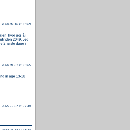
2006-02-10 kl. 18:09
en, hvor jeg lå i
rutinden 2049. Jeg
e 2 første dage i
2006-01-01 kl. 13:05
end in age 13-18
2005-12-07 kl. 17:48
.