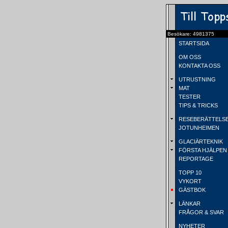
Besökare: 4981375
STARTSIDA
OM OSS
KONTAKTA OSS
UTRUSTNING
MAT
TESTER
TIPS & TRICKS
RESEBERÄTTELS
JOTUNHEIMEN
GLACIÄRTEKNIK
FÖRSTA HJÄLPEN
REPORTAGE
TOPP 10
VYKORT
GÄSTBOK
LÄNKAR
FRÅGOR & SVAR
NYHETER