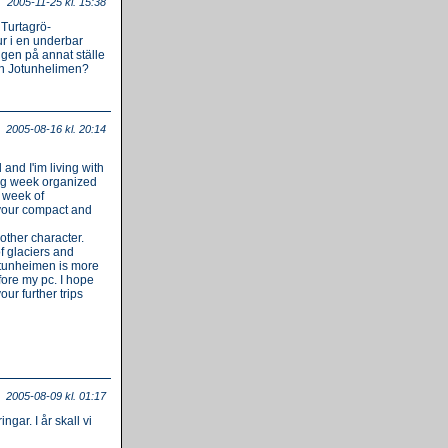
2005-11-25 kl. 15:38
 Turtagrö-
r i en underbar
ngen på annat ställe
än Jotunhelimen?
2005-08-16 kl. 20:14
and I'im living with
king week organized
t week of
 your compact and
other character.
of glaciers and
Jotunheimen is more
fore my pc. I hope
our further trips
2005-08-09 kl. 01:17
gar. I år skall vi