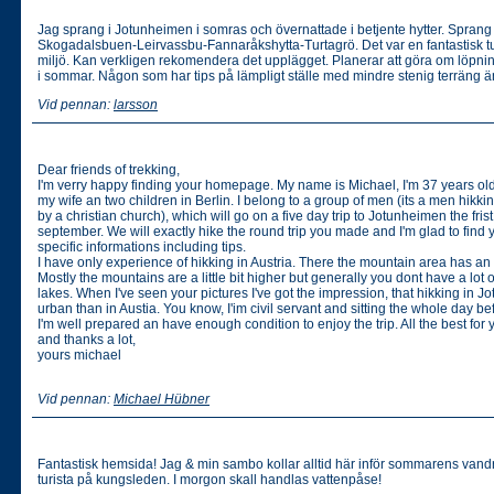
Jag sprang i Jotunheimen i somras och övernattade i betjente hytter. Sprang
Skogadalsbuen-Leirvassbu-Fannaråkshytta-Turtagrö. Det var en fantastisk tu
miljö. Kan verkligen rekomendera det upplägget. Planerar att göra om löpni
i sommar. Någon som har tips på lämpligt ställe med mindre stenig terräng 
Vid pennan:
larsson
Dear friends of trekking,
I'm verry happy finding your homepage. My name is Michael, I'm 37 years old 
my wife an two children in Berlin. I belong to a group of men (its a men hik
by a christian church), which will go on a five day trip to Jotunheimen the fris
september. We will exactly hike the round trip you made and I'm glad to find
specific informations including tips.
I have only experience of hikking in Austria. There the mountain area has an 
Mostly the mountains are a little bit higher but generally you dont have a lot 
lakes. When I've seen your pictures I've got the impression, that hikking in 
urban than in Austia. You know, I'im civil servant and sitting the whole day be
I'm well prepared an have enough condition to enjoy the trip. All the best for y
and thanks a lot,
yours michael
Vid pennan:
Michael Hübner
Fantastisk hemsida! Jag & min sambo kollar alltid här inför sommarens vandrin
turista på kungsleden. I morgon skall handlas vattenpåse!