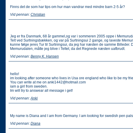
Finns det de som har tips om hur man vandrar med mindre barn 2-5 år?
Vid pennan:
Christian
Jeg er fra Danmark, 68 år gammel,og var i sommeren 2005 oppe i Memurudal
Telt ved Surtningsbækken, og var på Surtningsui 2 gange, og laveste Memu
kunne følge jeres Tur til Surtningsui, da jeg har næsten de samme Billeder. D
Memurudalen, måtte jeg blive i Teltet, da det Regnede næsten uafbrudt.
Vid pennan:
Benny K. Hansen
hello!
im looking after someone who lives in Usa ore england who like to be my fri
You can write at me on anki1442@hotmail.com
iam a girl from sweden.
Im will try to answear all message i get!
Vid pennan:
Anki
My name is Diana and I am from Germany. I am looking for swedish pen pals
Vid pennan:
Diana