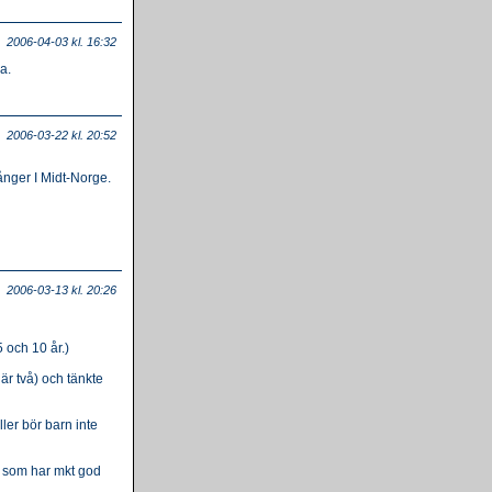
2006-04-03 kl. 16:32
a.
2006-03-22 kl. 20:52
ånger I Midt-Norge.
2006-03-13 kl. 20:26
5 och 10 år.)
 är två) och tänkte
ler bör barn inte
g som har mkt god