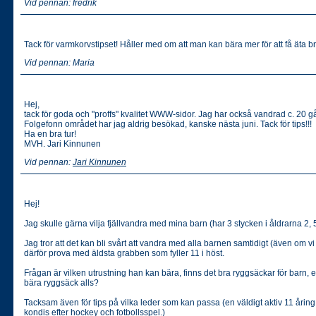
Vid pennan: fredrik
Tack för varmkorvstipset! Håller med om att man kan bära mer för att få äta br
Vid pennan: Maria
Hej,
tack för goda och "proffs" kvalitet WWW-sidor. Jag har också vandrad c. 20 g
Folgefonn området har jag aldrig besökad, kanske nästa juni. Tack för tips!!!
Ha en bra tur!
MVH. Jari Kinnunen
Vid pennan:
Jari Kinnunen
Hej!
Jag skulle gärna vilja fjällvandra med mina barn (har 3 stycken i åldrarna 2, 
Jag tror att det kan bli svårt att vandra med alla barnen samtidigt (även om vi
därför prova med äldsta grabben som fyller 11 i höst.
Frågan är vilken utrustning han kan bära, finns det bra ryggsäckar för barn, el
bära ryggsäck alls?
Tacksam även för tips på vilka leder som kan passa (en väldigt aktiv 11 årin
kondis efter hockey och fotbollsspel.)