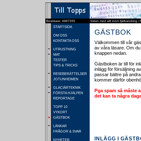
Besökare: 4987355
Sidan med allt inom fjällvandring i
STARTSIDA
GÄSTBOK
OM OSS
KONTAKTA OSS
Välkommen till vår gäs
av våra läsare. Om du v
UTRUSTNING
knappen nedan.
MAT
TESTER
Gästboken är till för in
TIPS & TRICKS
inlägg för försäljning 
RESEBERÄTTELSER
passar bättre på andra
JOTUNHEIMEN
kommer därför obenhör
GLACIÄRTEKNIK
Pga spam så måste al
FÖRSTA HJÄLPEN
det kan ta några daga
REPORTAGE
TOPP 10
VYKORT
GÄSTBOK
LÄNKAR
FRÅGOR & SVAR
INLÄGG I GÄSTBO
NYHETER