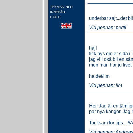
TEKNISK INFO
INNEHÅLL
HJÄLP
underbar sajt...det b
Vid pennan: pertti
haj!
fick nys om er sida i i
jag vill oxå bli en sån
men man har ju livet 
ha det/lim
Vid pennan: lim
Hej! Jag är en tämlig
par nya kängor. Jag 
Tacksam för tips... /
Vid pennan:
Andrea