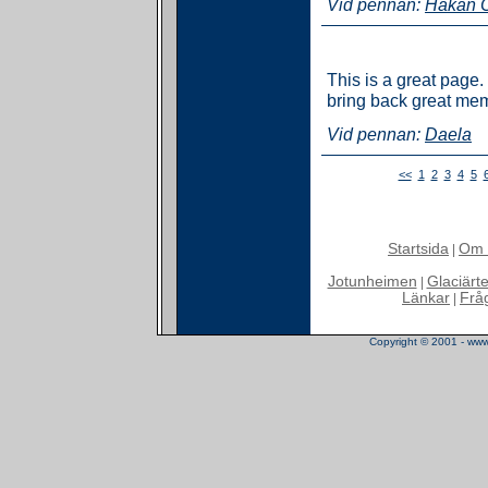
Vid pennan:
Håkan 
This is a great page
bring back great memo
Vid pennan:
Daela
<<
1
2
3
4
5
Startsida
Om 
|
Jotunheimen
Glaciärt
|
Länkar
Frå
|
Copyright © 2001 - www.t