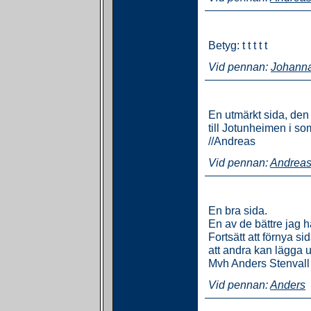
Betyg: t t t t t
Vid pennan:
Johann
En utmärkt sida, den 
till Jotunheimen i so
//Andreas
Vid pennan:
Andrea
En bra sida.
En av de bättre jag ha
Fortsätt att förnya s
att andra kan lägga u
Mvh Anders Stenvall
Vid pennan:
Anders