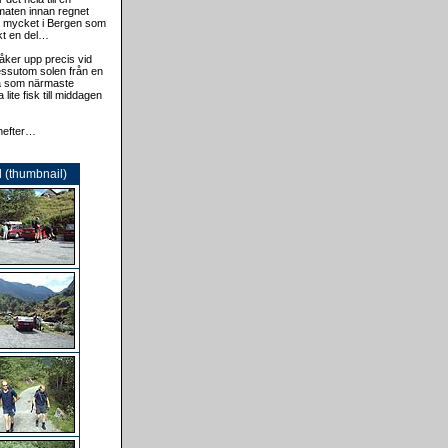
 maten innan regnet
ika mycket i Bergen som
kt en del…
 åker upp precis vid
 dessutom solen från en
na som närmaste
te fisk till middagen
anefter…
d (thumbnail)