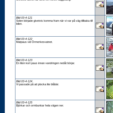
Bild 03-4-121
Solen började givetvis komma fram när vi var på väg tillbaka till
bilen.
Bild 03-4-122
Matpaus vid Örmerkesvatnet.
Bild 03-4-123
En liten kort paus innan vandringen nedåt börjar.
Bild 03-4-124
Vi passade på att plocka lite blåbär.
Bild 03-4-125
Björkar och ormbunkar hela vägen ner.