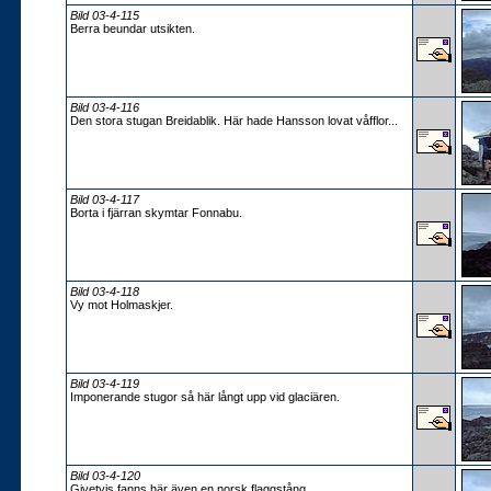
Bild 03-4-115
Berra beundar utsikten.
Bild 03-4-116
Den stora stugan Breidablik. Här hade Hansson lovat våfflor...
Bild 03-4-117
Borta i fjärran skymtar Fonnabu.
Bild 03-4-118
Vy mot Holmaskjer.
Bild 03-4-119
Imponerande stugor så här långt upp vid glaciären.
Bild 03-4-120
Givetvis fanns här även en norsk flaggstång.