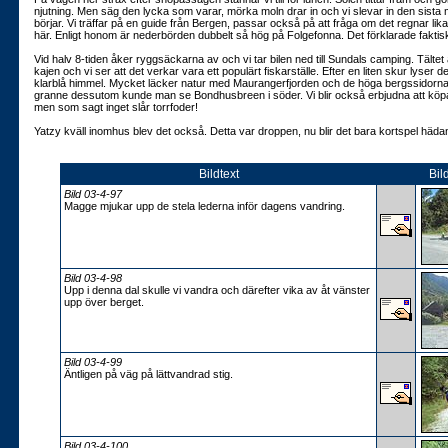
njutning. Men säg den lycka som varar, mörka moln drar in och vi slevar in den sista
börjar. Vi träffar på en guide från Bergen, passar också på att fråga om det regnar l
här. Enligt honom är nederbörden dubbelt så hög på Folgefonna. Det förklarade faktis
Vid halv 8-tiden åker ryggsäckarna av och vi tar bilen ned till Sundals camping. Tältet
kajen och vi ser att det verkar vara ett populärt fiskarställe. Efter en liten skur lyser
klarblå himmel. Mycket läcker natur med Maurangerfjorden och de höga bergssidor
granne dessutom kunde man se Bondhusbreen i söder. Vi blir också erbjudna att köpa li
men som sagt inget slår torrfoder!
Yatzy kväll inomhus blev det också. Detta var droppen, nu blir det bara kortspel häd
Bildtext
Bil
Bild 03-4-97
Magge mjukar upp de stela lederna inför dagens vandring.
Bild 03-4-98
Upp i denna dal skulle vi vandra och därefter vika av åt vänster
upp över berget.
Bild 03-4-99
Äntligen på väg på lättvandrad stig.
Bild 03-4-100