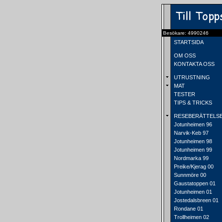
Besökare: 4990246
STARTSIDA
OM OSS
KONTAKTA OSS
UTRUSTNING
MAT
TESTER
TIPS & TRICKS
RESEBERÄTTELS
Jotunheimen 96
Narvik-Keb 97
Jotunheimen 98
Jotunheimen 99
Nordmarka 99
Preike/Kjerag 00
Sunnmöre 00
Gaustatoppen 01
Jotunheimen 01
Jostedalsbreen 01
Rondane 01
Trollheimen 02