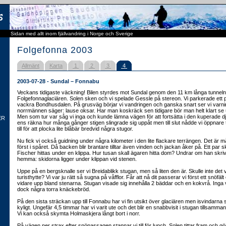
Sidan med allt inom fjällvandring i Norge och Sverige
Folgefonna 2003
Allmänt
Karta
1
2
3
4
2003-07-28 - Sundal – Fonnabu
Veckans tidigaste väckning! Bilen styrdes mot Sundal genom den 11 km långa tunnel
Folgefonnaglaciären. Solen sken och vi spelade Gessle på stereon. Vi parkerade ett p
vackra Bondhusdalen. På grusväg börjar vi vandringen och ganska snart ser vi varni
norrmännen säger: lause oksar. Har man koskräck sen tidigare bör man helt klart se 
Men som tur var såg vi inga och kunde lämna vägen för att fortsätta i den kuperade dj
ER
ens räkna hur många gånger stigen slingrade sig uppåt men till slut nådde vi öppnare
till för att plocka lite blåbär bredvid några stugor.
Nu fick vi också guidning under några kilometer i den lite flackare terrängen. Det är må
först i spåret. Då backen blir brantare tilltar även vinden och jackan åker på. Ett par 
Fischer hittas under en klippa. Hur tusan skall ägaren hitta dom? Undrar om han skri
hemma: skidorna ligger under klippan vid stenen.
Uppe på en bergsknalle ser vi Breidablikk stugan, men så liten den är. Skulle inte de
turisthytte? Vi var ju rätt så sugna på våfflor. Får att nå dit passerar vi först ett snöfäl
vidare upp bland stenarna. Stugan visade sig innehålla 2 bäddar och en kokvrå. Inga v
dock några torra knäckebröd.
På den sista sträckan upp till Fonnabu har vi fin utsikt över glaciären men isvindarna 
kyligt. Ungefär 4,5 timmar har vi varit ute och det blir en snabbvisit i stugan tillsam
Vi kan också skymta Holmaskjera långt bort i norr.
På vägen ner strax efter snöpassagen stannar vi till för lunch. Solen tittar fram och gör 