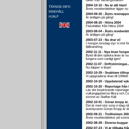
Bilder från Varbergstrakten
2004-10-10 - Nu är allt klart!
TEKNISK INFO
Årets reseberättelser ligger nu 
INNEHÅLL
2004-09-26 - Årets reserappo
HJÄLP
Är äntligen på gång!
2004-08-20 - Hittra 2004
Fiskebilder från Hittra 2004
2003-08-04 - Årets reseberätt
Är äntligen på gång!
2003-07-23 - Nu drar vi!
I morgon torsdag styr vi mot 
fjällvandring.
2002-11-11 - Nya linan funger
Bytet till den optiska linan är nu
fungera som vanligt igen!
2002-11-07 - Driftstörningar..
Nu klipper vi linan!
2002-10-29 - Snabbare tillt
Vi uppgraderar linan till 10Mbit!
2002-10-20 - Uppdaterad vyk
2002-10-20 - Reportage från
Läs det inspirerande reportage
vulkangiganterna Illinza och C
skrivet av Staffan Käll.
2002-10-01 - Göran kropp är 
Det är med stor sorg vi idag n
äventyraren Göran Kropp är d
2002-09-21 - Trollheimen 2002
Årets reseberättelser på svens
2002-08-28 - Diverse buggar 
2002-07-23 - Vi är tillbaka fr