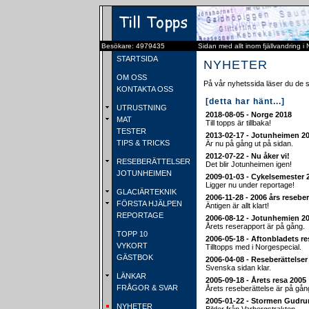
Besökare: 4979435
Sidan med allt inom fjällvandring i
STARTSIDA
NYHETER
OM OSS
På vår nyhetssida läser du de 
KONTAKTA OSS
[detta har hänt...]
UTRUSTNING
2018-08-05 - Norge 2018
MAT
Till topps är tillbaka!
TESTER
2013-02-17 - Jotunheimen 2
TIPS & TRICKS
Är nu på gång ut på sidan.
2012-07-22 - Nu åker vi!
RESEBERÄTTELSER
Det blir Jotunheimen igen!
JOTUNHEIMEN
2009-01-03 - Cykelsemester 
Ligger nu under reportage!
GLACIÄRTEKNIK
2006-11-28 - 2006 års reseber
FÖRSTA HJÄLPEN
Äntigen är allt klart!
REPORTAGE
2006-08-12 - Jotunhemien 2
Årets reserapport är på gång.
TOPP 10
2006-05-18 - Aftonbladets re
VYKORT
Tilltopps med i Norgespecial.
GÄSTBOK
2006-04-08 - Reseberättelse
Svenska sidan klar.
LÄNKAR
2005-09-18 - Årets resa 2005
FRÅGOR & SVAR
Årets reseberättelse är på gån
2005-01-22 - Stormen Gudru
NYHETER