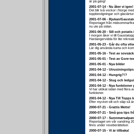
är på gång!
2001-07-14 - Nu åker vi igen!
Det blir två veckor i Norge med 
toppbestigningar och glaciärtur
2001-07-06 - Rjukan/Gausta
Reportaget från midsommarfiran
nu ute på sidan.
2001-06-20 - Sill och potatis 
I morgon åker vi till Gaustato
Hardangervidda för lite rekreat
2001-05-23 - Går du ofta vils
Lär dig använda karta och ko
2001-05-16 - Test av sovsäc
2001-05-01 - Test av Gore-te
2001-05-01 - Nya bilder
2001-04-12 - Utrustningstips
2001-04-12 - Hungrig?!?
2001-04-12 - Stug och ledgu
2001-04-12 - Nya funktioner 
Vi har utökat sidan med flera 
funktioner.
2001-04-12 - Nya Till Topps k
Efter mycket slit och släp så är
2000-07-21 - Grattis Mette!
2000-07-21 - Små goa tips fr
2000-07-17 - Sunnmørsalpa
Reportaget om vår vandring 20
finns under reseberättelser.
2000-07-15 - Vi är tillbaka!