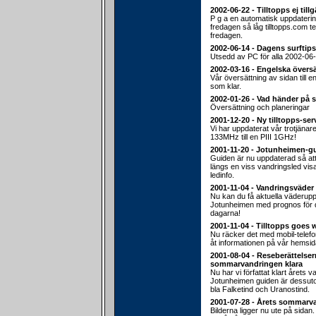
2002-06-22 - Tilltopps ej till
P g a en automatisk uppdateri
fredagen så låg tilltopps.com 
fredagen.
2002-06-14 - Dagens surftips
Utsedd av PC för alla 2002-06-
2002-03-16 - Engelska översä
Vår översättning av sidan till e
som klar.
2002-01-26 - Vad händer på 
Översättning och planeringar
2001-12-20 - Ny tilltopps-ser
Vi har uppdaterat vår trotjänar
133MHz till en PIII 1GHz!
2001-11-20 - Jotunheimen-g
Guiden är nu uppdaterad så att d
längs en viss vandringsled vis
ledinfo.
2001-11-04 - Vandringsväder
Nu kan du få aktuella väderuppg
Jotunheimen med prognos fö
dagarna!
2001-11-04 - Tilltopps goes 
Nu räcker det med mobil-telef
åt informationen på vår hemsid
2001-08-04 - Reseberättelser
sommarvandringen klara
Nu har vi författat klart årets v
Jotunheimen guiden är dessu
bla Falketind och Uranostind.
2001-07-28 - Årets sommarv
Bilderna ligger nu ute på sidan