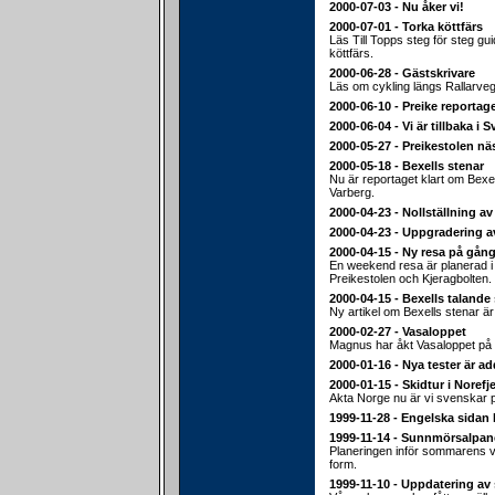
2000-07-03 - Nu åker vi!
2000-07-01 - Torka köttfärs
Läs Till Topps steg för steg gu
köttfärs.
2000-06-28 - Gästskrivare
Läs om cykling längs Rallarveg
2000-06-10 - Preike reportage
2000-06-04 - Vi är tillbaka i S
2000-05-27 - Preikestolen nä
2000-05-18 - Bexells stenar
Nu är reportaget klart om Bexel
Varberg.
2000-04-23 - Nollställning av
2000-04-23 - Uppgradering a
2000-04-15 - Ny resa på gång
En weekend resa är planerad i sl
Preikestolen och Kjeragbolten.
2000-04-15 - Bexells talande
Ny artikel om Bexells stenar ä
2000-02-27 - Vasaloppet
Magnus har åkt Vasaloppet på 
2000-01-16 - Nya tester är a
2000-01-15 - Skidtur i Norefje
Akta Norge nu är vi svenskar 
1999-11-28 - Engelska sidan 
1999-11-14 - Sunnmörsalpan
Planeringen inför sommarens va
form.
1999-11-10 - Uppdatering av