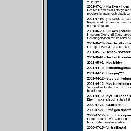
är på gång!
2001-07-14 - Nu åker vi igen!
Det blir två veckor i Norge med 
toppbestigningar och glaciärtur
2001-07-06 - Rjukan/Gausta
Reportaget från midsommarfiran
nu ute på sidan.
2001-06-20 - Sill och potatis 
I morgon åker vi till Gaustato
Hardangervidda för lite rekreat
2001-05-23 - Går du ofta vils
Lär dig använda karta och ko
2001-05-16 - Test av sovsäc
2001-05-01 - Test av Gore-te
2001-05-01 - Nya bilder
2001-04-12 - Utrustningstips
2001-04-12 - Hungrig?!?
2001-04-12 - Stug och ledgu
2001-04-12 - Nya funktioner 
Vi har utökat sidan med flera 
funktioner.
2001-04-12 - Nya Till Topps k
Efter mycket slit och släp så är
2000-07-21 - Grattis Mette!
2000-07-21 - Små goa tips fr
2000-07-17 - Sunnmørsalpa
Reportaget om vår vandring 20
finns under reseberättelser.
2000-07-15 - Vi är tillbaka!