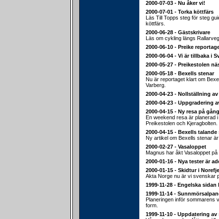
2000-07-03 - Nu åker vi!
2000-07-01 - Torka köttfärs
Läs Till Topps steg för steg gu
köttfärs.
2000-06-28 - Gästskrivare
Läs om cykling längs Rallarveg
2000-06-10 - Preike reportage
2000-06-04 - Vi är tillbaka i S
2000-05-27 - Preikestolen nä
2000-05-18 - Bexells stenar
Nu är reportaget klart om Bexel
Varberg.
2000-04-23 - Nollställning av
2000-04-23 - Uppgradering a
2000-04-15 - Ny resa på gång
En weekend resa är planerad i sl
Preikestolen och Kjeragbolten.
2000-04-15 - Bexells talande
Ny artikel om Bexells stenar ä
2000-02-27 - Vasaloppet
Magnus har åkt Vasaloppet på 
2000-01-16 - Nya tester är a
2000-01-15 - Skidtur i Norefje
Akta Norge nu är vi svenskar 
1999-11-28 - Engelska sidan 
1999-11-14 - Sunnmörsalpan
Planeringen inför sommarens va
form.
1999-11-10 - Uppdatering av