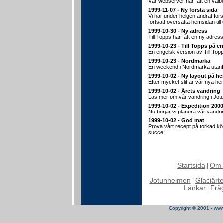
Vår webserver har fått en välb
1999-11-07 - Ny första sida
Vi har under helgen ändrat för
fortsatt översätta hemsidan till
1999-10-30 - Ny adress
Till Topps har fått en ny adress
1999-10-23 - Till Topps på e
En engelsk version av Till Top
1999-10-23 - Nordmarka
En weekend i Nordmarka utanf
1999-10-02 - Ny layout på h
Efter mycket slit är vår nya hem
1999-10-02 - Årets vandring
Läs mer om vår vandring i Jot
1999-10-02 - Expedition 2000
Nu börjar vi planera vår vandr
1999-10-02 - God mat
Prova vårt recept på torkad köt
succe!
Startsida
Om 
|
Jotunheimen
Glaciärt
|
Länkar
Frå
|
Copyright © 2001 - www.t