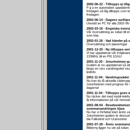
2002-06-22 - Tilltopps ej till
P g a en automatisk uppdateri
fredagen så låg tilltopps.com 
fredagen.
2002-06-14 - Dagens surftips
Utsedd av PC för alla 2002-06-
2002-03-16 - Engelska översä
Vår översättning av sidan till e
som klar.
2002-01-26 - Vad händer på 
Översättning och planeringar
2001-12-20 - Ny tilltopps-ser
Vi har uppdaterat vår trotjänar
133MHz till en PIII 1GHz!
2001-11-20 - Jotunheimen-g
Guiden är nu uppdaterad så att d
längs en viss vandringsled vis
ledinfo.
2001-11-04 - Vandringsväder
Nu kan du få aktuella väderuppg
Jotunheimen med prognos fö
dagarna!
2001-11-04 - Tilltopps goes 
Nu räcker det med mobil-telef
åt informationen på vår hemsid
2001-08-04 - Reseberättelser
sommarvandringen klara
Nu har vi författat klart årets v
Jotunheimen guiden är dessu
bla Falketind och Uranostind.
2001-07-28 - Årets sommarv
Bilderna ligger nu ute på sidan