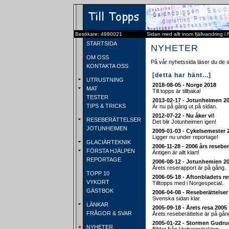
Besökare: 4980021
Sidan med allt inom fjällvandring i
STARTSIDA
NYHETER
OM OSS
På vår nyhetssida läser du de 
KONTAKTA OSS
[detta har hänt...]
UTRUSTNING
2018-08-05 - Norge 2018
MAT
Till topps är tillbaka!
TESTER
2013-02-17 - Jotunheimen 2
TIPS & TRICKS
Är nu på gång ut på sidan.
2012-07-22 - Nu åker vi!
RESEBERÄTTELSER
Det blir Jotunheimen igen!
JOTUNHEIMEN
2009-01-03 - Cykelsemester 
Ligger nu under reportage!
GLACIÄRTEKNIK
2006-11-28 - 2006 års reseber
FÖRSTA HJÄLPEN
Äntigen är allt klart!
REPORTAGE
2006-08-12 - Jotunhemien 2
Årets reserapport är på gång.
TOPP 10
2006-05-18 - Aftonbladets re
VYKORT
Tilltopps med i Norgespecial.
GÄSTBOK
2006-04-08 - Reseberättelse
Svenska sidan klar.
LÄNKAR
2005-09-18 - Årets resa 2005
FRÅGOR & SVAR
Årets reseberättelse är på gån
2005-01-22 - Stormen Gudru
NYHETER