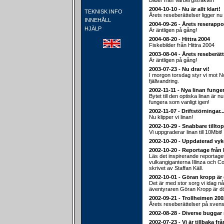
Bilder från Varbergstrakten
2004-10-10 - Nu är allt klart!
TEKNISK INFO
Årets reseberättelser ligger nu 
INNEHÅLL
2004-09-26 - Årets reserappo
HJÄLP
Är äntligen på gång!
2004-08-20 - Hittra 2004
Fiskebilder från Hittra 2004
2003-08-04 - Årets reseberätt
Är äntligen på gång!
2003-07-23 - Nu drar vi!
I morgon torsdag styr vi mot 
fjällvandring.
2002-11-11 - Nya linan funger
Bytet till den optiska linan är nu
fungera som vanligt igen!
2002-11-07 - Driftstörningar..
Nu klipper vi linan!
2002-10-29 - Snabbare tillt
Vi uppgraderar linan till 10Mbit!
2002-10-20 - Uppdaterad vyk
2002-10-20 - Reportage från
Läs det inspirerande reportage
vulkangiganterna Illinza och C
skrivet av Staffan Käll.
2002-10-01 - Göran kropp är 
Det är med stor sorg vi idag n
äventyraren Göran Kropp är d
2002-09-21 - Trollheimen 2002
Årets reseberättelser på svens
2002-08-28 - Diverse buggar 
2002-07-23 - Vi är tillbaka fr