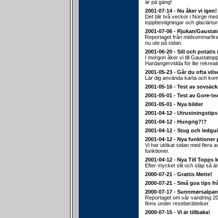
är på gång!
2001-07-14 - Nu åker vi igen!
Det blir två veckor i Norge med 
toppbestigningar och glaciärtur
2001-07-06 - Rjukan/Gausta
Reportaget från midsommarfiran
nu ute på sidan.
2001-06-20 - Sill och potatis 
I morgon åker vi till Gaustato
Hardangervidda för lite rekreat
2001-05-23 - Går du ofta vils
Lär dig använda karta och ko
2001-05-16 - Test av sovsäc
2001-05-01 - Test av Gore-te
2001-05-01 - Nya bilder
2001-04-12 - Utrustningstips
2001-04-12 - Hungrig?!?
2001-04-12 - Stug och ledgu
2001-04-12 - Nya funktioner 
Vi har utökat sidan med flera 
funktioner.
2001-04-12 - Nya Till Topps k
Efter mycket slit och släp så är
2000-07-21 - Grattis Mette!
2000-07-21 - Små goa tips fr
2000-07-17 - Sunnmørsalpa
Reportaget om vår vandring 20
finns under reseberättelser.
2000-07-15 - Vi är tillbaka!