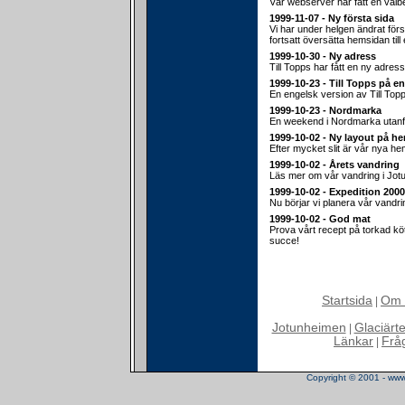
Vår webserver har fått en välb
1999-11-07 - Ny första sida
Vi har under helgen ändrat för
fortsatt översätta hemsidan till
1999-10-30 - Ny adress
Till Topps har fått en ny adress
1999-10-23 - Till Topps på e
En engelsk version av Till Top
1999-10-23 - Nordmarka
En weekend i Nordmarka utanf
1999-10-02 - Ny layout på h
Efter mycket slit är vår nya hem
1999-10-02 - Årets vandring
Läs mer om vår vandring i Jot
1999-10-02 - Expedition 2000
Nu börjar vi planera vår vandr
1999-10-02 - God mat
Prova vårt recept på torkad köt
succe!
Startsida
Om 
|
Jotunheimen
Glaciärt
|
Länkar
Frå
|
Copyright © 2001 - www.t