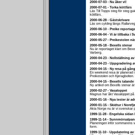
2000-07-03 - Nu åker vi!
2000-07-01 - Torka köttfärs
Läs Till Topps steg för steg gu
köttfärs.
2000-06-28 - Gästskrivare
Läs om cykling längs Rallarveg
2000-06-10 - Preike reportage
2000-06-04 - Vi är tillbaka i S
2000-05-27 - Preikestolen nä
2000-05-18 - Bexells stenar
Nu är reportaget klart om Bexel
Varberg.
2000-04-23 - Nollställning av
2000-04-23 - Uppgradering a
2000-04-15 - Ny resa på gång
En weekend resa är planerad i sl
Preikestolen och Kjeragbolten.
2000-04-15 - Bexells talande
Ny artikel om Bexells stenar ä
2000-02-27 - Vasaloppet
Magnus har åkt Vasaloppet på 
2000-01-16 - Nya tester är a
2000-01-15 - Skidtur i Norefje
Akta Norge nu är vi svenskar 
1999-11-28 - Engelska sidan 
1999-11-14 - Sunnmörsalpan
Planeringen inför sommarens va
form.
1999-11-10 - Uppdatering av