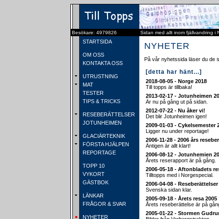
Besökare: 4979826
Sidan med allt inom fjällvandring i
STARTSIDA
NYHETER
OM OSS
På vår nyhetssida läser du de 
KONTAKTA OSS
[detta har hänt...]
UTRUSTNING
2018-08-05 - Norge 2018
MAT
Till topps är tillbaka!
TESTER
2013-02-17 - Jotunheimen 2
TIPS & TRICKS
Är nu på gång ut på sidan.
2012-07-22 - Nu åker vi!
RESEBERÄTTELSER
Det blir Jotunheimen igen!
JOTUNHEIMEN
2009-01-03 - Cykelsemester 
Ligger nu under reportage!
GLACIÄRTEKNIK
2006-11-28 - 2006 års reseber
FÖRSTA HJÄLPEN
Äntigen är allt klart!
REPORTAGE
2006-08-12 - Jotunhemien 2
Årets reserapport är på gång.
TOPP 10
2006-05-18 - Aftonbladets re
VYKORT
Tilltopps med i Norgespecial.
GÄSTBOK
2006-04-08 - Reseberättelse
Svenska sidan klar.
LÄNKAR
2005-09-18 - Årets resa 2005
FRÅGOR & SVAR
Årets reseberättelse är på gån
2005-01-22 - Stormen Gudru
NYHETER