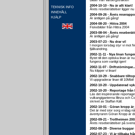
Bilder från Varbergstrakten
2004-10-10 - Nu är allt klart!
TEKNISK INFO
Årets reseberättelser ligger nu 
INNEHÅLL
2004-09-26 - Årets reserappo
HJÄLP
Är äntligen på gång!
2004-08-20 - Hittra 2004
Fiskebilder från Hittra 2004
2003-08-04 - Årets reseberätt
Är äntligen på gång!
2003-07-23 - Nu drar vi!
I morgon torsdag styr vi mot 
fjällvandring.
2002-11-11 - Nya linan funger
Bytet till den optiska linan är nu
fungera som vanligt igen!
2002-11-07 - Driftstörningar..
Nu klipper vi linan!
2002-10-29 - Snabbare tillt
Vi uppgraderar linan till 10Mbit!
2002-10-20 - Uppdaterad vyk
2002-10-20 - Reportage från
Läs det inspirerande reportage
vulkangiganterna Illinza och C
skrivet av Staffan Käll.
2002-10-01 - Göran kropp är 
Det är med stor sorg vi idag n
äventyraren Göran Kropp är d
2002-09-21 - Trollheimen 2002
Årets reseberättelser på svens
2002-08-28 - Diverse buggar 
2002-07-23 - Vi är tillbaka fr