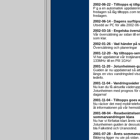
2002-06-22 - Tilltopps ej till
P g a en automatisk uppdateri
fredagen så låg tilltopps.com 
fredagen.
2002-06-14 - Dagens surftips
Utsedd av PC för alla 2002-06-
2002-03-16 - Engelska översä
Vår översättning av sidan till e
som klar.
2002-01-26 - Vad händer på 
Översättning och planeringar
2001-12-20 - Ny tilltopps-ser
Vi har uppdaterat vår trotjänar
133MHz till en PIII 1GHz!
2001-11-20 - Jotunheimen-g
Guiden är nu uppdaterad så att d
längs en viss vandringsled vis
ledinfo.
2001-11-04 - Vandringsväder
Nu kan du få aktuella väderuppg
Jotunheimen med prognos fö
dagarna!
2001-11-04 - Tilltopps goes 
Nu räcker det med mobil-telef
åt informationen på vår hemsid
2001-08-04 - Reseberättelser
sommarvandringen klara
Nu har vi författat klart årets v
Jotunheimen guiden är dessu
bla Falketind och Uranostind.
2001-07-28 - Årets sommarv
Bilderna ligger nu ute på sidan