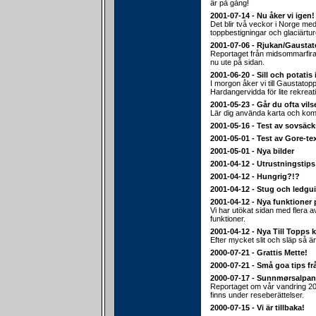
är på gång!
2001-07-14 - Nu åker vi igen!
Det blir två veckor i Norge med 
toppbestigningar och glaciärtur
2001-07-06 - Rjukan/Gausta
Reportaget från midsommarfiran
nu ute på sidan.
2001-06-20 - Sill och potatis 
I morgon åker vi till Gaustato
Hardangervidda för lite rekreat
2001-05-23 - Går du ofta vils
Lär dig använda karta och ko
2001-05-16 - Test av sovsäc
2001-05-01 - Test av Gore-te
2001-05-01 - Nya bilder
2001-04-12 - Utrustningstips
2001-04-12 - Hungrig?!?
2001-04-12 - Stug och ledgu
2001-04-12 - Nya funktioner 
Vi har utökat sidan med flera 
funktioner.
2001-04-12 - Nya Till Topps k
Efter mycket slit och släp så är
2000-07-21 - Grattis Mette!
2000-07-21 - Små goa tips fr
2000-07-17 - Sunnmørsalpa
Reportaget om vår vandring 20
finns under reseberättelser.
2000-07-15 - Vi är tillbaka!