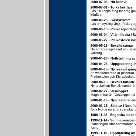
2000-07-03 - Nu åker vi!
2000-07-01 - Torka köttfärs
Läs Till Topps steg för steg gu
köttfärs.
2000-06-28 - Gästskrivare
Läs om cykling längs Rallarveg
2000-06-10 - Preike reportage
2000-06-04 - Vi är tillbaka i S
2000-05-27 - Preikestolen nä
2000-05-18 - Bexells stenar
Nu är reportaget klart om Bexel
Varberg.
2000-04-23 - Nollställning av
2000-04-23 - Uppgradering a
2000-04-15 - Ny resa på gång
En weekend resa är planerad i sl
Preikestolen och Kjeragbolten.
2000-04-15 - Bexells talande
Ny artikel om Bexells stenar ä
2000-02-27 - Vasaloppet
Magnus har åkt Vasaloppet på 
2000-01-16 - Nya tester är a
2000-01-15 - Skidtur i Norefje
Akta Norge nu är vi svenskar 
1999-11-28 - Engelska sidan 
1999-11-14 - Sunnmörsalpan
Planeringen inför sommarens va
form.
1999-11-10 - Uppdatering av