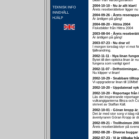
Bilder från Varbergstrakten
2004-10-10 - Nu är allt klart!
TEKNISK INFO
Årets reseberättelser ligger nu 
INNEHÅLL
2004-09-26 - Årets reserappo
HJÄLP
Är äntligen på gång!
2004-08-20 - Hittra 2004
Fiskebilder från Hittra 2004
2003-08-04 - Årets reseberätt
Är äntligen på gång!
2003-07-23 - Nu drar vi!
I morgon torsdag styr vi mot 
fjällvandring.
2002-11-11 - Nya linan funger
Bytet till den optiska linan är nu
fungera som vanligt igen!
2002-11-07 - Driftstörningar..
Nu klipper vi linan!
2002-10-29 - Snabbare tillt
Vi uppgraderar linan till 10Mbit!
2002-10-20 - Uppdaterad vyk
2002-10-20 - Reportage från
Läs det inspirerande reportage
vulkangiganterna Illinza och C
skrivet av Staffan Käll.
2002-10-01 - Göran kropp är 
Det är med stor sorg vi idag n
äventyraren Göran Kropp är d
2002-09-21 - Trollheimen 2002
Årets reseberättelser på svens
2002-08-28 - Diverse buggar 
2002-07-23 - Vi är tillbaka fr