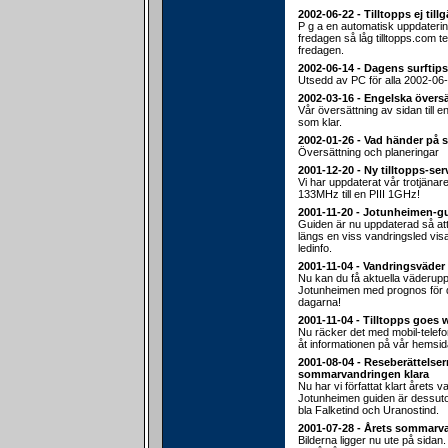
2002-06-22 - Tilltopps ej till
P g a en automatisk uppdateri
fredagen så låg tilltopps.com 
fredagen.
2002-06-14 - Dagens surftips
Utsedd av PC för alla 2002-06-
2002-03-16 - Engelska översä
Vår översättning av sidan till e
som klar.
2002-01-26 - Vad händer på 
Översättning och planeringar
2001-12-20 - Ny tilltopps-ser
Vi har uppdaterat vår trotjänar
133MHz till en PIII 1GHz!
2001-11-20 - Jotunheimen-g
Guiden är nu uppdaterad så att d
längs en viss vandringsled vis
ledinfo.
2001-11-04 - Vandringsväder
Nu kan du få aktuella väderuppg
Jotunheimen med prognos fö
dagarna!
2001-11-04 - Tilltopps goes 
Nu räcker det med mobil-telef
åt informationen på vår hemsid
2001-08-04 - Reseberättelser
sommarvandringen klara
Nu har vi författat klart årets v
Jotunheimen guiden är dessu
bla Falketind och Uranostind.
2001-07-28 - Årets sommarv
Bilderna ligger nu ute på sidan