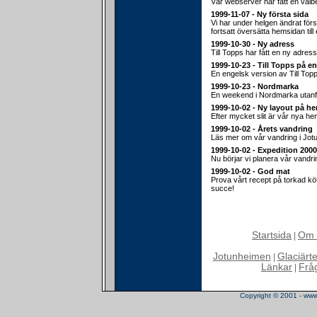
Vår webserver har fått en välb
1999-11-07 - Ny första sida
Vi har under helgen ändrat för
fortsatt översätta hemsidan till
1999-10-30 - Ny adress
Till Topps har fått en ny adress
1999-10-23 - Till Topps på e
En engelsk version av Till Top
1999-10-23 - Nordmarka
En weekend i Nordmarka utanf
1999-10-02 - Ny layout på h
Efter mycket slit är vår nya hem
1999-10-02 - Årets vandring
Läs mer om vår vandring i Jot
1999-10-02 - Expedition 2000
Nu börjar vi planera vår vandr
1999-10-02 - God mat
Prova vårt recept på torkad köt
succe!
Startsida
Om 
|
Jotunheimen
Glaciärt
|
Länkar
Frå
|
Copyright © 2001 - www.t