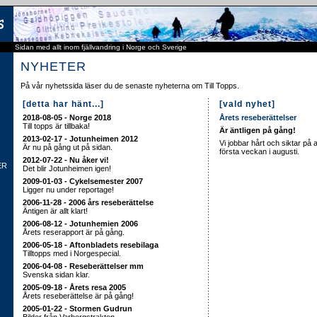
Sidan med allt inom fjällvandring i Norge och Sverige
NYHETER
På vår nyhetssida läser du de senaste nyheterna om Till Topps.
[detta har hänt...]
[vald nyhet]
2018-08-05 - Norge 2018
Årets reseberättelser
Till topps är tillbaka!
Är äntligen på gång!
2013-02-17 - Jotunheimen 2012
Vi jobbar hårt och siktar på at
Är nu på gång ut på sidan.
första veckan i augusti.
2012-07-22 - Nu åker vi!
ER
Det blir Jotunheimen igen!
2009-01-03 - Cykelsemester 2007
Ligger nu under reportage!
2006-11-28 - 2006 års reseberättelse
Äntigen är allt klart!
2006-08-12 - Jotunhemien 2006
Årets reserapport är på gång.
2006-05-18 - Aftonbladets resebilaga
Tilltopps med i Norgespecial.
2006-04-08 - Reseberättelser mm
Svenska sidan klar.
2005-09-18 - Årets resa 2005
Årets reseberättelse är på gång!
2005-01-22 - Stormen Gudrun