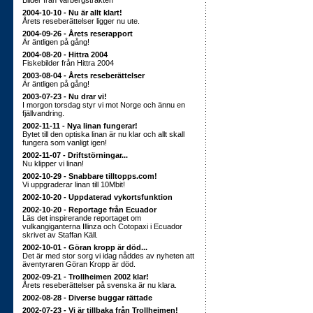
Bilder från Varbergstrakten
2004-10-10 - Nu är allt klart!
Årets reseberättelser ligger nu ute.
2004-09-26 - Årets reserapport
Är äntligen på gång!
2004-08-20 - Hittra 2004
Fiskebilder från Hittra 2004
2003-08-04 - Årets reseberättelser
Är äntligen på gång!
2003-07-23 - Nu drar vi!
I morgon torsdag styr vi mot Norge och ännu en
fjällvandring.
2002-11-11 - Nya linan fungerar!
Bytet till den optiska linan är nu klar och allt skall
fungera som vanligt igen!
2002-11-07 - Driftstörningar...
Nu klipper vi linan!
2002-10-29 - Snabbare tilltopps.com!
Vi uppgraderar linan till 10Mbit!
2002-10-20 - Uppdaterad vykortsfunktion
2002-10-20 - Reportage från Ecuador
Läs det inspirerande reportaget om
vulkangiganterna Illinza och Cotopaxi i Ecuador
skrivet av Staffan Käll.
2002-10-01 - Göran kropp är död...
Det är med stor sorg vi idag nåddes av nyheten att
äventyraren Göran Kropp är död.
2002-09-21 - Trollheimen 2002 klar!
Årets reseberättelser på svenska är nu klara.
2002-08-28 - Diverse buggar rättade
2002-07-23 - Vi är tillbaka från Trollheimen!