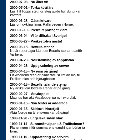
2000-07-03 - Nu åker vi!
2000-07-01 - Torka köttfärs
Läs Till Topps steg för steg guide hur du torkar
köttfärs.
2000-06-28 - Gästskrivare
Läs om cykling längs Rallarvegen i Norge.
2000-06-10 - Preike reportaget klart
2000-06-04 - Vi är tillbaka i Sverige!
2000-05-27 - Preikestolen nästa!
2000-05-18 - Bexells stenar
Nu är reportaget klart om Bexells stenar utanför
Varberg.
2000-04-23 - Nollställning av topplistan
2000-04-23 - Uppgradering av server
2000-04-15 - Ny resa på gång!
En weekend resa är planerad i slutet av maj till
Preikestolen och Kjeragbolten.
2000-04-15 - Bexells talande stenar
Ny artikel om Bexells stenar är på gång.
2000-02-27 - Vasaloppet
Magnus har åkt Vasaloppet på ny rekordtid.
2000-01-16 - Nya tester är adderade
2000-01-15 - Skidtur i Norefjell
Akta Norge nu är vi svenskar på gång!
1999-11-28 - Engelska sidan klar!
1999-11-14 - Sunnmörsalpane & Trollheimen?
Planeringen inför sommarens vandringar börjar ta
form.
1999-11-10 - Uppdatering av servern