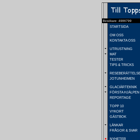
Besökare: 4986799
STARTSIDA
OM OSS
KONTAKTA OSS
UTRUSTNING
MAT
TESTER
TIPS & TRICKS
RESEBERÄTTELS
JOTUNHEIMEN
GLACIÄRTEKNIK
FÖRSTA HJÄLPEN
REPORTAGE
TOPP 10
VYKORT
GÄSTBOK
LÄNKAR
FRÅGOR & SVAR
NYHETER