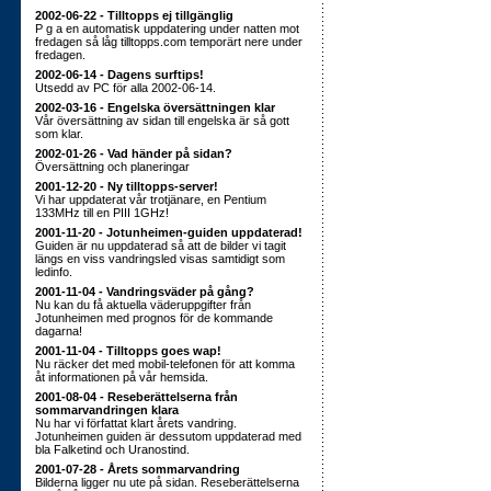
2002-06-22 - Tilltopps ej tillgänglig
P g a en automatisk uppdatering under natten mot
fredagen så låg tilltopps.com temporärt nere under
fredagen.
2002-06-14 - Dagens surftips!
Utsedd av PC för alla 2002-06-14.
2002-03-16 - Engelska översättningen klar
Vår översättning av sidan till engelska är så gott
som klar.
2002-01-26 - Vad händer på sidan?
Översättning och planeringar
2001-12-20 - Ny tilltopps-server!
Vi har uppdaterat vår trotjänare, en Pentium
133MHz till en PIII 1GHz!
2001-11-20 - Jotunheimen-guiden uppdaterad!
Guiden är nu uppdaterad så att de bilder vi tagit
längs en viss vandringsled visas samtidigt som
ledinfo.
2001-11-04 - Vandringsväder på gång?
Nu kan du få aktuella väderuppgifter från
Jotunheimen med prognos för de kommande
dagarna!
2001-11-04 - Tilltopps goes wap!
Nu räcker det med mobil-telefonen för att komma
åt informationen på vår hemsida.
2001-08-04 - Reseberättelserna från
sommarvandringen klara
Nu har vi författat klart årets vandring.
Jotunheimen guiden är dessutom uppdaterad med
bla Falketind och Uranostind.
2001-07-28 - Årets sommarvandring
Bilderna ligger nu ute på sidan. Reseberättelserna