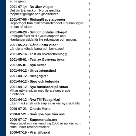
är på gång!
2001-07-14 - Nu åker vi igen!
Det blir två veckor i Norge med lite
toppbestigningar och glaciärturer.
2001-07-06 - Rjukan/Gaustatoppen
Reportaget från midsommarfirandet i Rjukan ligger
nu ute på sidan.
2001-06-20 - Sill och potatis i Norge!
I morgon åker vi till Gaustatoppen och
Hardangervidda för lite rekreation och motion.
2001-05-23 - Går du ofta vilse?
Lär dig använda karta och kompass!
2001-05-16 - Test av sovsäcksinlägg
2001-05-01 - Test av Gore-tex byxa
2001-05-01 - Nya bilder
2001-04-12 - Utrustningstips!
2001-04-12 - Hungrig?!?
2001-04-12 - Stug och ledguide
2001-04-12 - Nya funktioner på sidan
Vi har utökat sidan med flera avancerade
funktioner.
2001-04-12 - Nya Till Topps klar!
Efter mycket slit och släp så är vår nya sida klar.
2000-07-21 - Grattis Mette!
2000-07-21 - Små goa tips från oss
2000-07-17 - Sunnmørsalpane
Reportaget om vår vandring 2000 är nu klar och
finns under reseberättelser.
2000-07-15 - Vi är tillbaka!