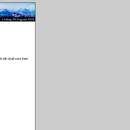
Lördag 08 Augusti 2026
t allt skall vara klart