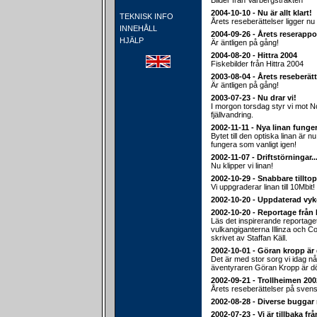
Bilder från Varbergstrakten
2004-10-10 - Nu är allt klart!
TEKNISK INFO
Årets reseberättelser ligger nu 
INNEHÅLL
2004-09-26 - Årets reserappo
HJÄLP
Är äntligen på gång!
2004-08-20 - Hittra 2004
Fiskebilder från Hittra 2004
2003-08-04 - Årets reseberätt
Är äntligen på gång!
2003-07-23 - Nu drar vi!
I morgon torsdag styr vi mot 
fjällvandring.
2002-11-11 - Nya linan funger
Bytet till den optiska linan är nu
fungera som vanligt igen!
2002-11-07 - Driftstörningar..
Nu klipper vi linan!
2002-10-29 - Snabbare tillt
Vi uppgraderar linan till 10Mbit!
2002-10-20 - Uppdaterad vyk
2002-10-20 - Reportage från
Läs det inspirerande reportage
vulkangiganterna Illinza och C
skrivet av Staffan Käll.
2002-10-01 - Göran kropp är 
Det är med stor sorg vi idag n
äventyraren Göran Kropp är d
2002-09-21 - Trollheimen 2002
Årets reseberättelser på svens
2002-08-28 - Diverse buggar 
2002-07-23 - Vi är tillbaka fr