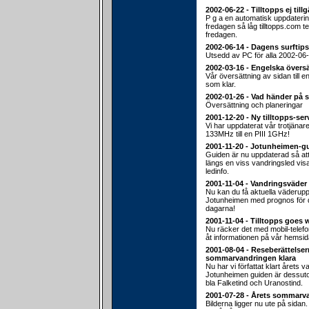
2002-06-22 - Tilltopps ej till
P g a en automatisk uppdateri
fredagen så låg tilltopps.com 
fredagen.
2002-06-14 - Dagens surftips
Utsedd av PC för alla 2002-06-
2002-03-16 - Engelska översä
Vår översättning av sidan till e
som klar.
2002-01-26 - Vad händer på 
Översättning och planeringar
2001-12-20 - Ny tilltopps-ser
Vi har uppdaterat vår trotjänar
133MHz till en PIII 1GHz!
2001-11-20 - Jotunheimen-g
Guiden är nu uppdaterad så att d
längs en viss vandringsled vis
ledinfo.
2001-11-04 - Vandringsväder
Nu kan du få aktuella väderuppg
Jotunheimen med prognos fö
dagarna!
2001-11-04 - Tilltopps goes 
Nu räcker det med mobil-telef
åt informationen på vår hemsid
2001-08-04 - Reseberättelser
sommarvandringen klara
Nu har vi författat klart årets v
Jotunheimen guiden är dessu
bla Falketind och Uranostind.
2001-07-28 - Årets sommarv
Bilderna ligger nu ute på sidan