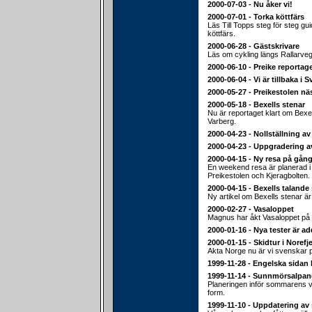
2000-07-03 - Nu åker vi!
2000-07-01 - Torka köttfärs
Läs Till Topps steg för steg gu
köttfärs.
2000-06-28 - Gästskrivare
Läs om cykling längs Rallarveg
2000-06-10 - Preike reportage
2000-06-04 - Vi är tillbaka i S
2000-05-27 - Preikestolen nä
2000-05-18 - Bexells stenar
Nu är reportaget klart om Bexel
Varberg.
2000-04-23 - Nollställning av
2000-04-23 - Uppgradering a
2000-04-15 - Ny resa på gång
En weekend resa är planerad i sl
Preikestolen och Kjeragbolten.
2000-04-15 - Bexells talande
Ny artikel om Bexells stenar ä
2000-02-27 - Vasaloppet
Magnus har åkt Vasaloppet på 
2000-01-16 - Nya tester är a
2000-01-15 - Skidtur i Norefje
Akta Norge nu är vi svenskar 
1999-11-28 - Engelska sidan 
1999-11-14 - Sunnmörsalpan
Planeringen inför sommarens va
form.
1999-11-10 - Uppdatering av