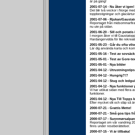
är på gång!
2001-07-14 - Nu åker vi igen!
Det blir två veckor i Norge med 
toppbestigningar och glaciärtur
2001-07-06 - Rjukan/Gausta
Reportaget från midsommarfiran
nu ute på sidan.
2001-06-20 - Sill och potatis 
I morgon åker vi till Gaustato
Hardangervidda för lite rekreat
2001-05-23 - Går du ofta vils
Lär dig använda karta och ko
2001-05-16 - Test av sovsäc
2001-05-01 - Test av Gore-te
2001-05-01 - Nya bilder
2001-04-12 - Utrustningstips
2001-04-12 - Hungrig?!?
2001-04-12 - Stug och ledgu
2001-04-12 - Nya funktioner 
Vi har utökat sidan med flera 
funktioner.
2001-04-12 - Nya Till Topps k
Efter mycket slit och släp så är
2000-07-21 - Grattis Mette!
2000-07-21 - Små goa tips fr
2000-07-17 - Sunnmørsalpa
Reportaget om vår vandring 20
finns under reseberättelser.
2000-07-15 - Vi är tillbaka!