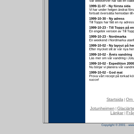
Vår webserver har fått en välb
1999-11-07 - Ny första sida
Vi har under helgen ändrat för
fortsatt översätta hemsidan till
1999-10-30 - Ny adress
Till Topps har fått en ny adress
1999-10-23 - Till Topps på e
En engelsk version av Till Top
1999-10-23 - Nordmarka
En weekend i Nordmarka utanf
1999-10-02 - Ny layout på h
Efter mycket slit är vår nya hem
1999-10-02 - Årets vandring
Läs mer om vår vandring i Jot
1999-10-02 - Expedition 2000
Nu börjar vi planera vår vandr
1999-10-02 - God mat
Prova vårt recept på torkad köt
succe!
Startsida
Om 
|
Jotunheimen
Glaciärt
|
Länkar
Frå
|
Copyright © 2001 - www.t