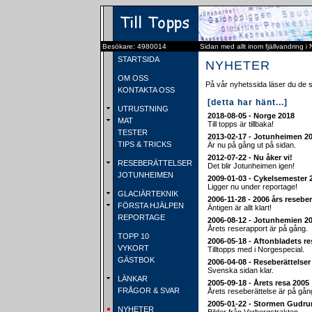
Besökare: 4980014
Sidan med allt inom fjällvandring i
STARTSIDA
NYHETER
OM OSS
På vår nyhetssida läser du de 
KONTAKTA OSS
[detta har hänt...]
UTRUSTNING
2018-08-05 - Norge 2018
MAT
Till topps är tillbaka!
TESTER
2013-02-17 - Jotunheimen 2
TIPS & TRICKS
Är nu på gång ut på sidan.
2012-07-22 - Nu åker vi!
RESEBERÄTTELSER
Det blir Jotunheimen igen!
JOTUNHEIMEN
2009-01-03 - Cykelsemester 
Ligger nu under reportage!
GLACIÄRTEKNIK
2006-11-28 - 2006 års reseber
FÖRSTA HJÄLPEN
Äntigen är allt klart!
REPORTAGE
2006-08-12 - Jotunhemien 2
Årets reserapport är på gång.
TOPP 10
2006-05-18 - Aftonbladets re
VYKORT
Tilltopps med i Norgespecial.
GÄSTBOK
2006-04-08 - Reseberättelse
Svenska sidan klar.
LÄNKAR
2005-09-18 - Årets resa 2005
FRÅGOR & SVAR
Årets reseberättelse är på gån
2005-01-22 - Stormen Gudru
NYHETER